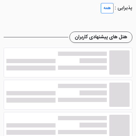
سفر می شود. متراژ اتاق ها مناسب برای خانواده ها می
پذیرایی :
همه
باشد، ضمن اینکه کودکان زیر 5 سال درصورت تمایل نداشتن
به استفاده از خدمات هتل، رایگان می باشند.
تمامی اتاق های
اقامتگاه بوم گردی خانه دوست قشم
،
هتل های پیشنهادی کاربران
فاقد سرویس بهداشتی و حمام مجزا هستند که این امکانات
به صورت مشترک در محوطه هتل ایجاد شده است. البته اگر
از این نظر حساس هستید، جای نگرانی نیست، اتاق های
بادگیر و دره ستاره ها، تنها اتاق هایی هستند که در این هتل
دارای امکانات مستقل می باشند. سبک معماری و دیزاین
واحد های این هتل، به سبک نوستالژیک و متناسب با اقلیم
منطقه طراحی شده اند.
امکانات هتل خانه دوست قشم