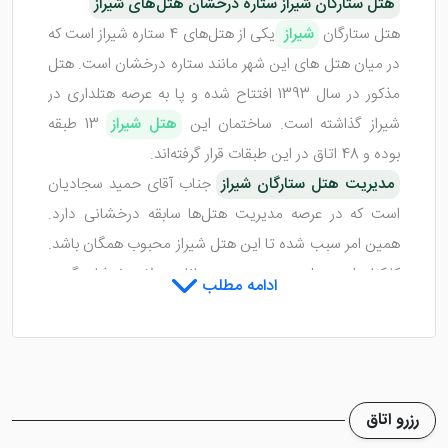
هتل ستارگان شیراز ستاره درخشان هتل‌های شیراز
هتل ستارگان
شیراز
یکی از هتل‌های 4 ستاره شیراز است که
در میان هتل های این شهر مانند ستاره درخشان است. هتل
مذکور در سال 1393 افتتاح شده و پا به عرصه هتلداری در
شیراز گذاشته است. ساختمان این
هتل شیراز
13 طبقه
بوده و 48 اتاق در این طبقات قرار گرفته‌اند.
مدیریت هتل ستارگان شیراز
جناب آقای حمید سجادیان
است که در عرصه مدیریت هتل‌ها سابقه درخشانی دارد.
همین امر سبب شده تا این هتل شیراز محبوب همگان باشد.
کارکنان این هتل در بدو ورود میهمانان به لابی خوشامدگویی
ادامه مطلب
کرده و با احترام آن‌ها را به سمت پذیرش راهنمایی می‌کنند.
منو رستوران هتل زیبای ستارگان شیراز
صبحانه هتل ستارگان شیراز
بوفه سلف سرویس بوده و با
انبوهی از صبحانه‌های سرد و گرم پذیرای میهمانان است.
رزرو اتاق
رستوران سنتی این هتل نیز با طبخ انواع غذاهای دریایی،