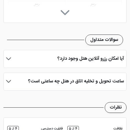
رستوران
کافی شاپ
اینترنت در لابی
مناسب معلولین
سوالات متداول
خدمات خشک شویی (لاندری)
نمازخانه
آیا امکان رزرو آنلاین هتل وجود دارد؟
اتاق چمدان
دید شهر
بله، با انتخاب تاریخ ورود و خروج، نوع اتاق و تعداد نفرات می توانید
پس از پرداخت در درگاه بانکی، رزرو آنلاین خود را نهایی و واچر هتل را
ساعت تحویل و تخلیه اتاق در هتل چه ساعتی است؟
دریافت نمایید.
ساعت تحویل اتاق ساعت 2 بعد از ظهر و ساعت تخلیه اتاق 12 ظهر
می باشد
نظرات
نظافت
4 از 5
قابلیت دسترسی
4 از 5