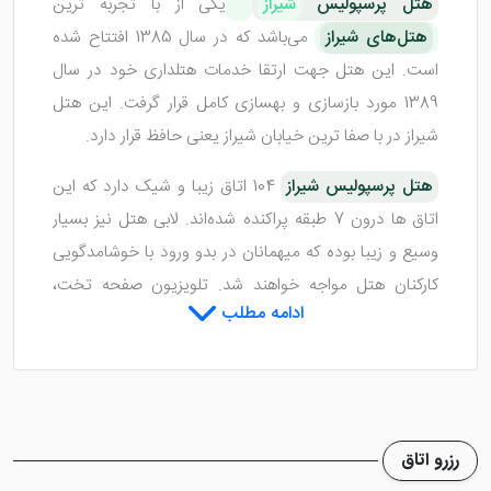
هتل پرسپولیس
شیراز
یکی از با تجربه ترین
هتل‌های شیراز
می‌باشد که در سال 1385 افتتاح شده
است. این هتل جهت ارتقا خدمات هتلداری خود در سال
1389 مورد بازسازی و بهسازی کامل قرار گرفت. این هتل
شیراز در با صفا ترین خیابان شیراز یعنی حافظ قرار دارد.
هتل پرسپولیس شیراز
104 اتاق زیبا و شیک دارد که این
اتاق ها درون 7 طبقه پراکنده شده‌اند. لابی هتل نیز بسیار
وسیع و زیبا بوده که میهمانان در بدو ورود با خوشامدگویی
کارکنان هتل مواجه خواهند شد. تلویزیون صفحه تخت،
ادامه مطلب
مبلمان، دستگاه واکس کفش و ... از امکانات داخل لابی
می‌باشند.
اتاق‌ های هتل پرسپولیس شیراز
رزرو اتاق