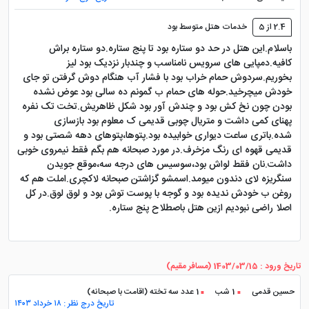
2.4 از 5
خدمات هتل متوسط بود
باسلام.این هتل در حد دو ستاره بود تا پنج ستاره.دو ستاره براش
کافیه.دمپایی های سرویس نامناسب و چندبار نزدیک بود لیز
بخوریم.سردوش حمام خراب بود با فشار آب هنگام دوش گرفتن تو جای
خودش میچرخید.حوله های حمام ب گمونم ده سالی بود عوض نشده
بودن چون نخ کش بود و چندش آور بود شکل ظاهریش.تخت تک نفره
پهنای کمی داشت و متریال چوبی قدیمی ک معلوم بود بازسازی
شده.باتری ساعت دیواری خوابیده بود.پتوها،پتوهای دهه شصتی بود و
قدیمی قهوه ای رنگ مزخرف.در مورد صبحانه هم بگم فقط نیمروی خوبی
داشت.نان فقط لواش بود،سوسیس های درجه سه،موقع جویدن
سنگریزه لای دندون میومد.اسمشو گزاشتن صبحانه لاکچری.املت هم که
روغن ب خودش ندیده بود و گوجه با پوست توش بود و لوق لوق.در کل
اصلا راضی نبودیم ازین هتل باصطلاح پنج ستاره.
تاریخ ورود : 1403/03/15 (مسافر مقیم)
حسین قدمی
1 شب
1 عدد سه تخته (اقامت با صبحانه)
تاریخ درج نظر : ۱۸ خرداد ۱۴۰۳