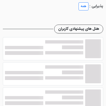
این هتل پنج ستاره پرسپولیس شیراز 104 اتاق دارد که به
پذیرایی :
همه
اتاق‌های آپارتمانی، رویال سوئیت و 2 تخته دسته بندی
می‌شوند. در تمامی این اتاق‌ها امکانات خوبی نظیر اینترنت
رایگان، یخچال، مینی‌بار، تلویزیون، حمام، ملزومات بهداشتی،
هتل های پیشنهادی کاربران
سرویس بهداشتی ایرانی و فرنگی و ... وجود دارد.
لوکس ترین اتاق های این هتل پنج ستاره شیراز رویال
سوئیت ها هستند که با امکاناتی پیشرفته تر مانند وان در
حمام، برای اقامت راحت میهمانان تعبیه شده اندبا اقامت در
رویال سوئیت‌های این هتل شیراز اقامتی لوکس و خاطره
انگیز را تجربه کنید.
امکانات هتل پرسپولیس شیراز