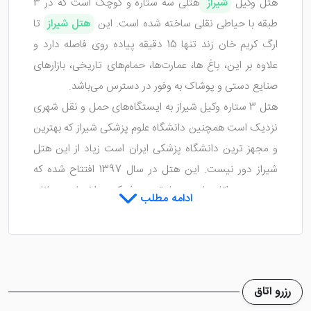
هتل وکیل
شیراز
هتلی سه ستاره و کوچک است که در 3
طبقه با حیاطی نقلی ساخته شده است. این
هتل شیراز
تا
ارگ کریم خان زند تنها 15 دقیقه پیاده روی فاصله دارد و
علاوه بر این، باغ ها، عمارت‌ها، حمام‌های تاریخی، بازارهای
صنایع دستی و پوشاک به وفور در دسترس می‌باشد.
هتل 3 ستاره وکیل شیراز به ایستگاه‌های حمل و نقل شهری
نزدیک است همچنین دانشگاه علوم پزشکی شیراز که بهترین
و مجهز ترین دانشگاه پزشکی ایران است زیاد از این هتل
شیراز دور نیست. این هتل در سال 1397 افتتاح شده که
بدین جهت اتاق‌هایی بسیار تمیز و شیک در اختیار میهمانان
ادامه مطلب
قرار می‌گیرد.
هتل وکیل شیراز اتاق های خود را به امکانات خوبی نظیر
تخت های نرم، تلفن، سیستم تهویه مطبوع، یخچال،
سیستم سرمایشی و گرمایشی، حمام و ملزومات بهداشتی و
رزرو اتاق
... تجهیز کرده است. همین امکانات رفاهی موجب می‌شود تا