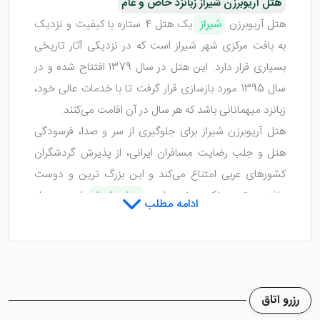
هتل آریوبرزن شیراز زبانزد خاص و عام
هتل آریوبرزن
شیراز
یک هتل 4 ستاره با کیفیت و نزدیک
به بافت مرکزی شهر شیراز است که در نزدیکی آثار تاریخی
بسیاری قرار دارد. این هتل در سال 1379 افتتاح شده و در
سال 1395 مورد بازسازی قرار گرفت تا با خدمات عالی خود،
زبانزد میهمانانی باشد که هر سال در آن اقامت می‌کنند.
هتل آریوبرزن شیراز برای جلوگیری از سر و صدا، فرسودگی
هتل و جلب رضایت مسافران ایرانی، از پذیرش گردشگران
کشورهای عربی امتناع می‌کند و این بزرگ ترین و دوست
داشتنی ترین نکته مثبت این
هتل شیراز
است. هتل
ادامه مطلب
آریوبرزن شیراز نظرات مردم را درباره خدمات خود ارج می‌نهد.
هتل 4 ستاره آریوبرزن شیراز در کجا قرار دارد؟
هتل آریو برزن شیراز در خیابان زند یعنی خیابانی بسیار
قدیمی و نزدیک ارگ کریمخان زند با بازارهای ارزان و متعدد
رزرو اتاق
قرار گرفته است. همجواری این هتل شیراز با باغ دلگشا باعث