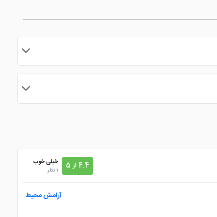
مایید.
خیلی خوب
4.4 از 5
1 نظر
آرامش محیط