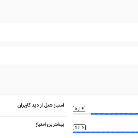
س از پرداخت در درگاه بانکی، رزرو آنلاین خود را نهایی و واچر هتل را دریافت ن
امتیاز هتل از دید کاربران
4 از 5
بیشترین امتیاز
5 از 5