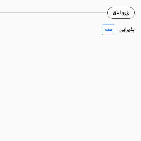
رزرو اتاق
پذیرایی :
همه
دانید که این هتل از قیمت پایینی نسبت به دیگر هتل های شیراز برخوردار است. 
م در هتل را به طور کامل کسب کنند.
د پذیرش 24 ساعته، تاکسی سرویس، آسانسور، لابی، لاندری، نمازخانه، ترانسفر رفت و برگشت خدم
اقد رستوران است، اما یک سالن صبحانه خوری با ظرفیت 30 نفر را در طبقه همکف خود ایجاد کرده است.
می باشد؛ همین امر سبب شده است تا گردشگران بسیاری این هتل را برای اقا
‌ نما، ارگ کریمخانی و بازار وکیل، حمام وکیل قرار دارد.