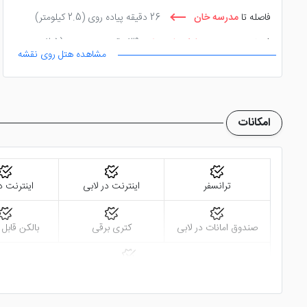
فاصله تا
مدرسه خان
26 دقیقه پیاده روی
(2.5 کیلومتر)
فاصله تا
مسجد نو یا شهدا
39 دقیقه پیاده روی
(2.5
مشاهده هتل روی نقشه
کیلومتر)
امکانات
ترانسفر
اینترنت در لابی
اینترنت د
صندوق امانات در لابی
کتری برقی
بالکن قابل 
روم سرویس 24 ساعته