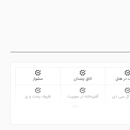
گ در هتل
اتاق چمدان
سشوار
 ال سی دی
آشپزخانه در سوپیت
ظروف پخت و پز
تاکسی سرویس