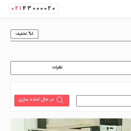
021
43000020
%1 تخفیف
نظرات
در حال آماده سازی