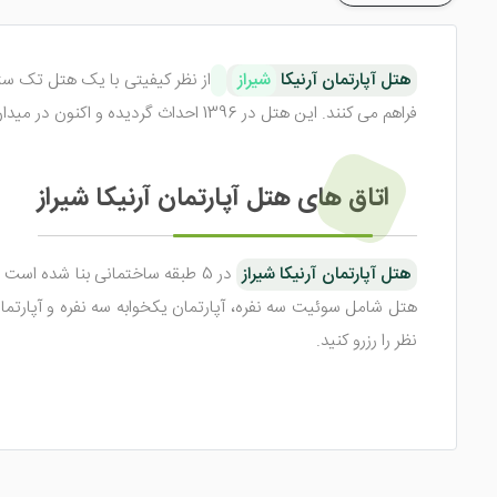
هتل آپارتمان آرنیکا
شیراز
از نظر کیفیتی با یک هتل تک ستار
فراهم می کنند. این هتل در 1396 احداث گردیده و اکنون در میدان اطلس(قائم) ، بلوار هجرت ، خیابان جاوید قرار گرفته است. برای آشنایی بیشتر با هتل همراه ما در ادامه مطلب باشید.
اتاق های هتل آپارتمان آرنیکا شیراز
هتل آپارتمان آرنیکا شیراز
هتل شامل سوئیت سه نفره، آپارتمان یکخوابه سه نفره و آپارتمان 
نظر را رزرو کنید.
هتل آپارتمان آرنیکا شیراز
اگرچه یک هتل معمولی است و واحد ها
امکاناتی همچون سیستم تهویه مطبوع، حمام، سیستم گرمایش و س
تعبیه کرده اند.