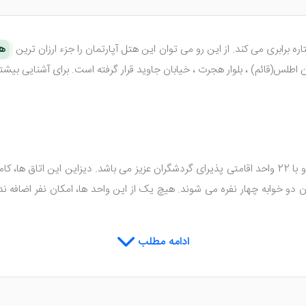
ه برابری می کند. از این رو می توان این هتل آپارتمان را جزء ارزان ترین
هت
در 5 طبقه ساختمانی بنا شده است و با 22 واحد اقامتی پذیرای گردشگران عزیز می باشد. دیز
دو خوابه چهار نفره می شوند. هیچ یک از این واحد ها، امکان نفر اضافه ندارن
یی در سطح یک هتل تک ستاره دارد؛ اما با این وجود، نیاز به نگرانی بابت ا
ادامه مطلب
رمایش، یخچال، سرویس بهداشتی، تلویزیون، مبلمان راحتی، چای ساز، روم س