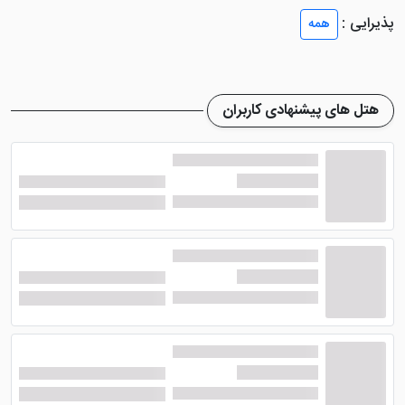
گرفته شده است.
پذیرایی :
همه
هتل البرز تهران
تمامی 84 اتاق خود را به زیبا ترین شکل
ممکن آراسته کرده است. در حال حاضر مبلمان و چیدمان
اتاق‌ ها مطابق با مد روز تغییر یافته‌ اند. در این اتاق‌ ها
هتل های پیشنهادی کاربران
امکاناتی از قبیل: تلویزیون صفحه تخت، تلفن، آباژور،
یخچال، حمام، آینه دراور و ... موجود می باشد.
رستوران و امکانات هتل البرز تهران
هتل 3 ستاره البرز تهران
مانند دیگر همتایان خود
رستورانی را در داخل هتل تعبیه کرده تا نیاز میهمانان را به
خوبی برطرف کند. از این ‌رو رستوران این هتل پایتخت با
طبخ غذاهای ایرانی سالم و خوشمزه، باعث شده تا رضایت
میهمانان از نظر کیفیت غذایی رستوران را جلب نماید.