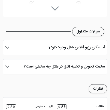
رستوران
کافی شاپ
پارکینگ در هتل
اینترنت در لابی
سوالات متداول
خدمات خشک شویی (لاندری)
نمازخانه
آیا امکان رزرو آنلاین هتل وجود دارد؟
اتاق چمدان
دید شهر
بله، با انتخاب تاریخ ورود و خروج، نوع اتاق و تعداد نفرات می توانید
پس از پرداخت در درگاه بانکی، رزرو آنلاین خود را نهایی و واچر هتل را
ساعت تحویل و تخلیه اتاق در هتل چه ساعتی است؟
دریافت نمایید.
ساعت تحویل اتاق ساعت 2 بعد از ظهر و ساعت تخلیه اتاق 12 ظهر
می باشد
نظرات
نظافت
4 از 5
قابلیت دسترسی
5 از 5