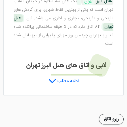
هتل البرز
تهران
یک هتل سه ستاره در خیابان انقلاب
تهران است که یکی از بهترین نقاط شهری، برای گردش‌ های
تاریخی و تفریحی، تجاری و اداری می ‌باشد. این
هتل
تهران
84 اتاق دارد که در 5 طبقه ساختمانی پراکنده شده
‌اند و با بهترین چیدمان روز مهیای پذیرایی از میهمانان شده
است.
لابی و اتاق های هتل البرز تهران
ادامه مطلب
هتل البرز تهران
در سال 1373 افتتاح شد اما برای افزایش
سطح کیفی خدمات و پاسخگویی ویژه به نیاز مسافران خود؛
در سال 1393 بازسازی قابل قبولی را انجام داد تا رفاه
بیشتری را برای میهمانان خود تامین کند. در لابی هتل
رزرو اتاق
امکانات مطلوبی جهت راحتی و آسایش میهمانان در نظر