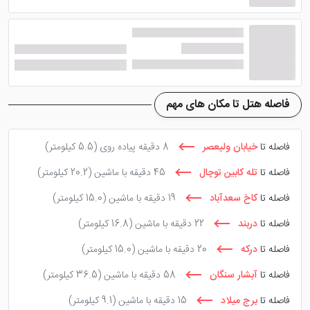
هتل البرز شهر بزرگ تهران
یکی از بهترین هتل‌ های ارزان
تهران است که این هتل، ارزش اقامت‌های درون شهری، برای
گشت و گذار را دارا می‌ باشد.
هتل امیر تهران
از دیگر
همتایان این هتل محسوب شده و اقامتی ارزان را برای شما
رقم خواهند زد. البته اگر به دنبال یک هتل بهتر با کیفیت بالا
فاصله هتل تا مکان های مهم
هستید، پیشنهاد ما به شما هتل سیمرغ تهران است.
فاصله تا
خیابان ولیعصر
8 دقیقه پیاده روی
(5.5 کیلومتر)
نویسنده :
پرشین هتل
فاصله تا
تله کابین توچال
45 دقیقه با ماشین
(20.2 کیلومتر)
فاصله تا
کاخ سعدآباد
19 دقیقه با ماشین
(15.0 کیلومتر)
فاصله تا
دربند
22 دقیقه با ماشین
(16.8 کیلومتر)
فاصله تا
درکه
20 دقیقه با ماشین
(15.0 کیلومتر)
فاصله تا
آبشار سنگان
58 دقیقه با ماشین
(36.5 کیلومتر)
فاصله تا
برج میلاد
15 دقیقه با ماشین
(9.1 کیلومتر)