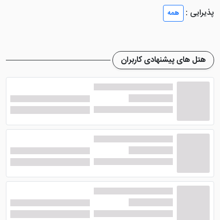
ملزومات شخصی، سرویس بهداشتی ایرانی و فرنگی،
پذیرایی :
همه
تخت‌های نرم و ... تجهیز می‌باشند. هتل ستاره ویلا تهران
رستورانی دارد که صبحانه را به‌صورت بوفه و نهار و شام را با
منویی انتخابی ارائه می‌دهد. رستوران هتل ستاره ویلا تهران
هتل های پیشنهادی کاربران
از نظر کیفیت غذایی رتبه متوسطی را دارا می باشد. کافی
شاپ هتل هم مکانی دنج و آرام بوده که برای سپری کردن
لحظات میهمانان در نظر گرفته شده است. انواع
نوشیدنی‌های سرد و گرم در این مکان سرو می‌شود.
چه اماکنی به هتل ستاره ویلا تهران نزدیک می باشد؟
هتل ستاره ویلا تهران به دانشگاه شاهد، بهشت زهرا و
ایستگاه مترو و شهر قم می‌باشد. این هتل بزرگ با اینکه دو
ستاره نام گذاری شده است اما خدماتی با کیفیت یک هتل
سه ستاره را ارائه می دهد. آدرس این هتل تهران در خیابان
استاد نجات الهی، خیابان اراک، پلاک 33 قرار دارد.