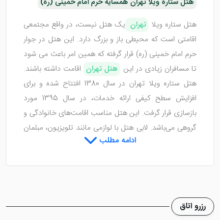
هتل ستاره ویلا تهران همسایه حرم امام خمینی (ره)
هتل ستاره ویلا
تهران
یک هتل نیست، در واقع مجتمعی
اقامتی است که محیطی باز و بزرگ دارد. این هتل در جوار
حرم امام خمینی (ره) قرار گرفته که همین امر باعث می شود
تا مسافران زیادی در این
هتل تهران
اقامت داشته باشند.
هتل ستاره ویلا تهران در سال 1380 افتتاح شده و برای
افزایش سطح کیفی ارائه خدمات، در سال 1395 مورد
بازسازی قرار گرفت. این هتل مناسب اقامت‌های خانوادگی و
گروهی می‌باشد. لابی هتل با لوازمی مانند تلویزیون، مبلمان
ادامه مطلب
و سیستم تهویه مطبوع مجهز شده است.
هتل ستاره ویلا تهران چند اتاق و رستوران دارد؟
هتل ستاره ویلا تهران دارای 30 اتاق می باشد که شامل 2
تخته، 3 تخته، 4 تخته و ... می‌شود. تمامی اتاق‌های هتل به
رزرو اتاق
امکاناتی نظیر یخچال، چای‌ساز، مینی‌بار، تلفن، حمام،