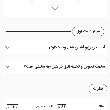
صندوق امانات
خدمات خشک شویی (لاندری)
نمازخانه
دید شهر
سوالات متداول
آیا امکان رزرو آنلاین هتل وجود دارد؟
بله، با انتخاب تاریخ ورود و خروج، نوع اتاق و تعداد نفرات می توانید
پس از پرداخت در درگاه بانکی، رزرو آنلاین خود را نهایی و واچر هتل را
ساعت تحویل و تخلیه اتاق در هتل چه ساعتی است؟
دریافت نمایید.
ساعت تحویل اتاق ساعت 2 بعد از ظهر و ساعت تخلیه اتاق 12 ظهر
می باشد
نظرات
نظافت
4 از 5
قابلیت دسترسی
4.5 از 5