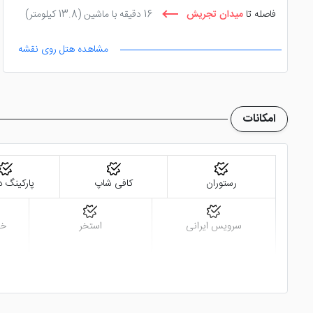
فاصله تا
میدان تجریش
16 دقیقه با ماشین
(13.8 کیلومتر)
مشاهده هتل روی نقشه
امکانات
رستوران
کافی شاپ
پارکینگ د
سرویس ایرانی
استخر
خد