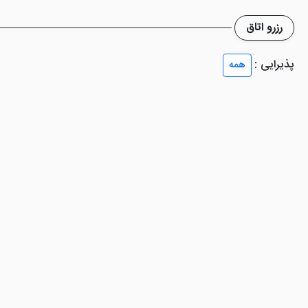
رزرو اتاق
پذیرایی :
همه
 برای آقایان است که استفاده از آن شرایط خاص هتل را دارد. استخر، سالن ب
 بیشتر آشنا شوید.
ندری، نمازخانه، خدمات ماساژ، اتاق چمدان و ... را برای میهمانان خود 
، در امر هتلداری دارد.
هتل حجاب تهران
و
هتل پامچال تهران
از ج