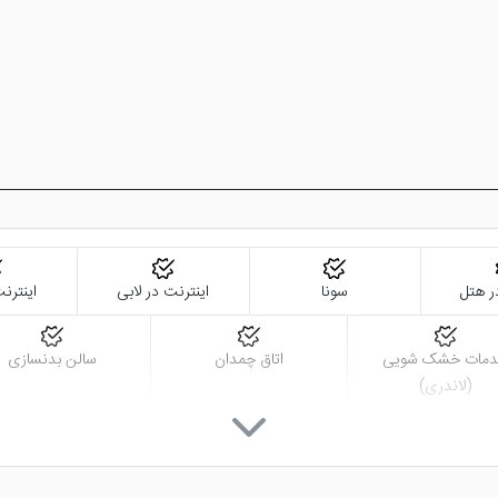
ر هتل
سونا
اینترنت در لابی
اینترنت
مات خشک شویی
اتاق چمدان
سالن بدنسازی
(لاندری)