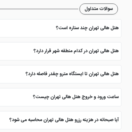
سوالات متداول
هتل هالی تهران چند ستاره است؟
هتل هالی تهران یک هتل 3 ستاره در مرکز شهر تهران است که با ارائه امکانات مناسب، دسترسی مطلوب و قیمت اقتصادی، گزینه ای مناسب برای سفرهای کاری و تفریحی محسوب می شود.
هتل هالی تهران در کدام منطقه شهر قرار دارد؟
هتل هالی در خیابان استاد نجات الهی (ویلا) واقع شده و به بسیاری از 
هتل هالی تهران تا ایستگاه مترو چقدر فاصله دارد؟
یکی از مزیت های هتل هالی نزدیکی به ایستگاه های مترو و خطوط حمل
ساعت ورود و خروج هتل هالی تهران چیست؟
ساعت تحویل اتاق در هتل هالی تهران 14:00 و ساعت تخلیه اتاق 12:00 ظهر است. برای ورود زودهنگام یا خروج دیرهنگام می توانید با پذیرش هتل هماهنگ کنید.
آیا صبحانه در هزینه رزرو هتل هالی تهران محاسبه می شود؟
بله، صبحانه برای مهمانان مقیم هتل سرو می شود و در هزینه اقامت 