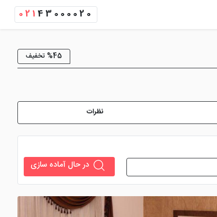
021
43000020
%45 تخفیف
نظرات
در حال آماده سازی