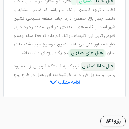
هتل جلفا
اصفهان
هتلی دو ستاره در خیابان حکیم
نظامی، کوچه کلیسای وانک می باشد که قدمتی مشابه با
منطقه چهار باغ اصفهان دارد. جلفا منطقه مسیحی نشین
شهر است و کلیساهای متعددی در این منطقه وجود دارد.
قدیمی ترین این کلیساها، وانک نام دارد که 400 ساله بوده و
دقیقا مجاور هتل می باشد. همین موضوع سبب شده تا در
میان
هتل های اصفهان
، جایگاه ویژه ای داشته باشد.
هتل جلفا اصفهان
نزدیک به ایستگاه اتوبوس، زاینده رود
و سی و سه پل قرار دارد. خوشبختانه این هتل در طرح زوج
ادامه مطلب
فرد قرار نگرفته است. از این رو محلی بسیار مقرون به صرفه
برای اقامت های کاری و افرادی است که با خودرو شخصی
سفر می کنند. هتل در سال 1354 افتتاح و در سال 1394
بازسازی کامل شد.
رزرو اتاق