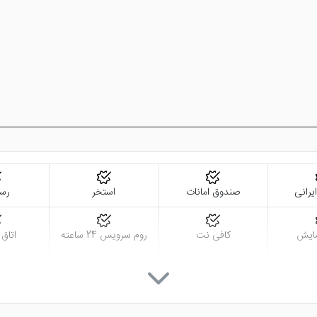
 باعث شده تا رزرو این هتل اصفهان بسیار چشم گیر باشد.
رانی
صندوق امانات
استخر
رست
ایش
کافی نت
روم سرویس 24 ساعته
اتاق
نمازخانه