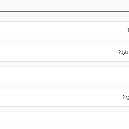
دارد؟
رس هتل است.
ود؟
لن ماساژ، رستوران، کافی شاپ و ... اشاره کرد