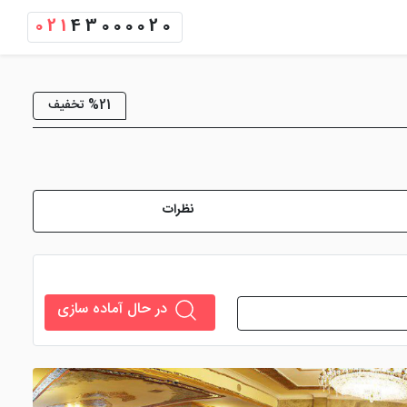
021
43000020
%21 تخفیف
نظرات
در حال آماده سازی