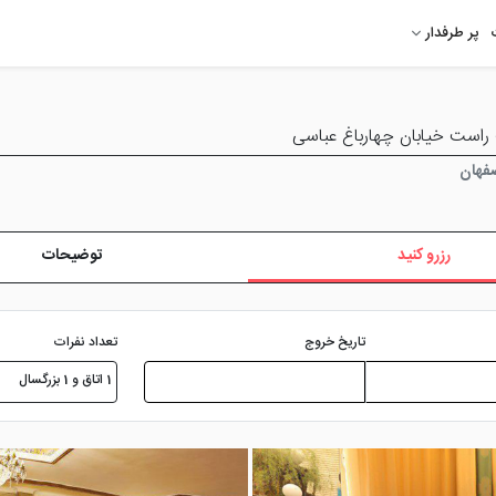
پر طرفدار
 راست خیابان چهارباغ عباسی
صفهان
رزرو کنید
توضیحات
تعداد نفرات
تاریخ خروج
1 اتاق و 1 بزرگسال