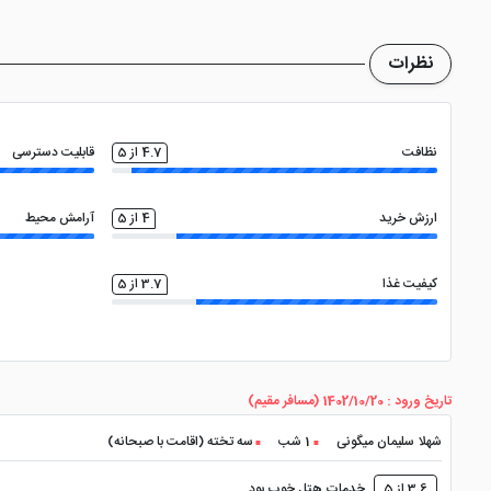
میدان نقش جهان، باغ هشت بهشت، کاخ چهلستون، سی و سه پل و ..
نظرات
نظافت
4.7 از 5
قابلیت دسترسی
ارزش خرید
4 از 5
آرامش محیط
کیفیت غذا
3.7 از 5
تاریخ ورود : 1402/10/20 (مسافر مقیم)
شهلا سلیمان میگونی
1 شب
سه تخته (اقامت با صبحانه)
3.6 از 5
خدمات هتل خوب بود