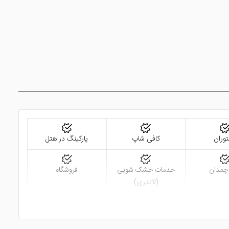
وران
کافی شاپ
پارکینگ در هتل
 چمدان
خدمات خشک شویی
فروشگاه
(لاندری)