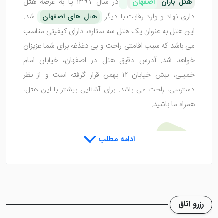
هتل باران
اصفهان
در سال 1397 پا به عرصه هتل
داری نهاد و وارد رقابت با دیگر
هتل های اصفهان
شد.
این هتل به عنوان یک هتل سه ستاره، دارای کیفیتی مناسب
می باشد که سبب اقامتی راحت و بی دغذغه برای شما عزیزان
خواهد شد. آدرس دقیق هتل در اصفهان، خیابان امام
خمینی، نبش خیابان ۱۲ بهمن قرار گرفته است و از نظر
دسترسی، راحت می باشد. برای آشنایی بیشتر با این هتل،
همراه ما باشید.
اتاق های هتل باران اصفهان
ادامه مطلب
هتل باران اصفهان
، یک هتل قیمت مناسب، با واحد های
اقامتی شیک و مجهز می باشد. در این هتل 38 واحد اقامتی
رزرو اتاق
وجود دارد که در 7 طبقه ساختمانی پراکنده شده اند. متراژ