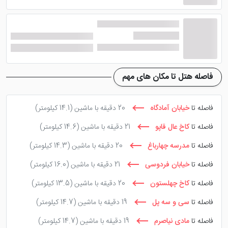
انتظارات آن ها، اقامتی خوش را رقم زند. بنابراین اصلا نگران
نباشید، این هتل خدمات عالی با کیفیت مناسب را ارائه می
دهد. البته امکانات هتل، تنها به امکانات رفاهی محدود می
شوند و خدمات ویژه ای مانند استخر و ... ندارند.
به عنوان مثال چند نمونه از خدمات و امکانات این هتل می
فاصله هتل تا مکان های مهم
توان به پذیرش 24 ساعته، اتاق چمدان، مینی بار با هزینه،
صندوق امانات، لابی مجهز، آسانسور، نمازخانه، رستوران،
فاصله تا
خیابان آمادگاه
20 دقیقه با ماشین
(14.1 کیلومتر)
کافی شاپ، خدمات خانه داری و ... اشاره کرد. پارکینگ
فاصله تا
کاخ عال قاپو
21 دقیقه با ماشین
(14.6 کیلومتر)
اختصاصی هتل با ظرفیت 16 خودرو به صورت رایگان در
فاصله تا
مدرسه چهارباغ
20 دقیقه با ماشین
(14.3 کیلومتر)
اختیار مهمانان مقیم قرار می گیرد.
فاصله تا
خیابان فردوسی
21 دقیقه با ماشین
(16.0 کیلومتر)
رستوران
فاصله تا
کاخ چهلستون
20 دقیقه با ماشین
(13.5 کیلومتر)
فاصله تا
سی و سه پل
19 دقیقه با ماشین
(14.7 کیلومتر)
با اقامت در
هتل باران اصفهان
، دیگر نیاز به خارج شدن از
فاصله تا
مادی نیاصرم
19 دقیقه با ماشین
(14.7 کیلومتر)