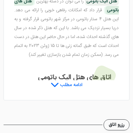
هتل الیک باتومی
را می توان در دسته بهترین
هتل های
باتومی
قرار داد که امکانات رفاهی خوبی را ارائه می دهد.
این هتل 4 ستار باتومی در مرکز شهر باتومی قرار گرفته و به
دریا بسیار نزدیک می باشد. با این که هتل ذکر شده در سال
های گذشته احداث شده، اما در حال حاضر این هتل در دست
احداث است که طبق گمانه زنی ها تا 15 ژوئن 2023 به اتمام
می رسد. (ممکن زمان تمام شدن بازسازی تغییر کند)
اتاق های هتل الیک باتومی
ادامه مطلب
هتل الیک باتومی ایروان دارای 49 اتاق می باشد که هر یک
از آن ها متراژی مختلف دارند. اتاق های این هتل شامل 1
تخته، 2 تخته، 3 تخته و 4 تخته می شود. وجود امکانات
رزرو اتاق
رفاهی در داخل اتاق ها سبب شده تا میهمانان اقامتی راحت