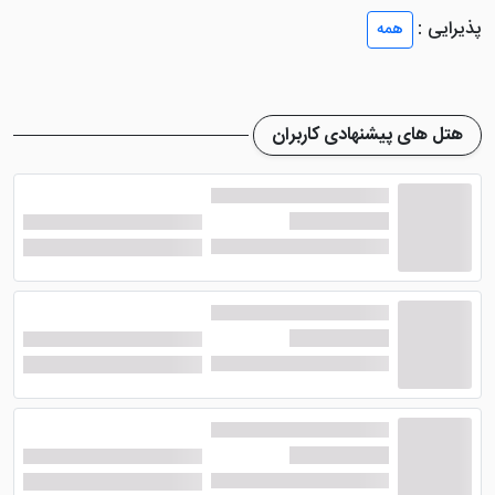
کامل را تجربه کنند.
پذیرایی :
همه
تمامی واحدهای اقامتی در
هتل رنسانس لایف وان
مجهز
به سیستم تهویه مطبوع، قسمت نشیمن، تلویزیون صفحه
تخت با کانال های ماهواره ای، صندوق امانات و حمام
هتل های پیشنهادی کاربران
اختصاصی با دوش، دمپایی و سشوار هستند. اتاق های
لوکس هتل دارای بالکن با چشم انداز دریاچه وان بوده و
دستگاه چای ساز درون آن ها قرار دارد.
امکانات هتل رنسانس لایف وان
هتل رنسانس لایف وان
دارای امکانات رفاهی بسیار خوبی
است که با توجه به 3 ستاره بودنش، عالی می باشد. در ادامه
با امکانات این هتل 3 ستاره بیشتر آشنا می شوید.