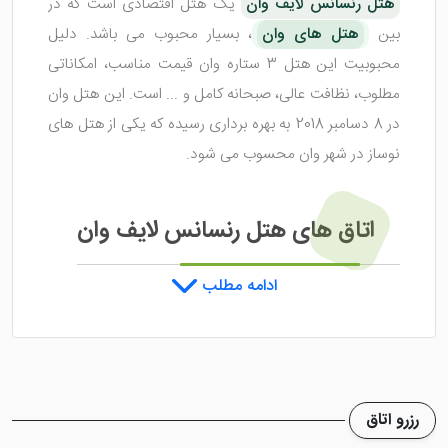
هتل رنسانس لایف وان
یک هتل اقتصادی است که در
بین
هتل های وان
، بسیار محبوب می باشد. دلیل
محبوبیت این هتل 3 ستاره وان قیمت مناسب، امکاناتی
مطلوب، نظافت عالی، صبحانه کامل و ... است. این هتل وان
در 8 دسامبر 2018 به بهره برداری رسیده که یکی از هتل های
نوساز در شهر وان محسوب می شود.
اتاق های هتل رنسانس لایف وان
ادامه مطلب
هتل رنسانس لایف وان
از تعدادی اتاق زیبا و جذاب
برخوردار است که با زیباترین چیدمان طراحی شده اند. تنوع
اتاق های هتل شامل اتاق 1 نفره، سوئیت کینگ اجرایی، اتاق
2 نفره دولوکس و اتاق دبل می شود. در داخل هر یک از اتاق
رزرو اتاق
های مذکور امکاناتی خوب طراحی شده تا میهمانان رفاه