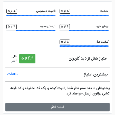
خدمات خشک شویی (لاندری)
تلویزیون ال سی دی
نظافت
5 از 5
قابلیت دسترسی
5 از 5
ارزش خرید
4 از 5
آرامش محیط
4 از 5
کیفیت غذا
5 از 5
عالی
امتیاز هتل از دید کاربران
4.6 از 5
1 نظر
بیشترین امتیاز
نظافت
پشتیبانان ما بعد سفر نظر شما را ثبت کرده و یک کد تخفیف و کد قرعه
کشی براتون ارسال خواهند کرد.
ثبت نظر