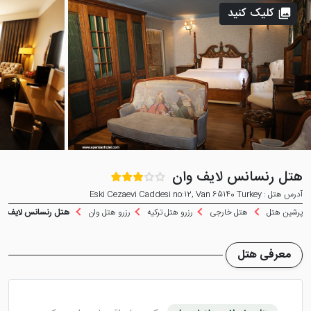
کلیک کنید
هتل رنسانس لایف وان
آدرس هتل : Eski Cezaevi Caddesi no:12, Van 65140 Turkey
پرشین هتل
هتل خارجی
رزرو هتل ترکیه
رزرو هتل وان
هتل رنسانس لایف و
معرفی هتل