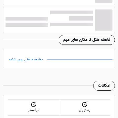
رستوران و بار
در رستوران هتل رنسانس لایف وان انواع غذاهای محلی با
کیفیتی مطلوب ارائه می شوند. صبحانه هتل به صورت بوفه
بوده و انواع صبحانه های آمریکایی، گیاهی، قاره ای، ایرلندی
فاصله هتل تا مکان های مهم
و حلال سرو می گردد. سالن بار هتل نیز با ارائه نوشیدنی
های الکلی و غیر الکلی همراه میان وعده های سبک، مکانی
مشاهده هتل روی نقشه
عالی جهت شادی است.
دیگر امکانات
امکانات
با اقامت در این هتل شما می توانید از امکانات دیگری
همچون آسانسور، پارکینگ رایگان همراه با دربان و ...
استفاده نمایید. خدمات تاکسی سرویس، خدمات خشک
رستوران
ترانسفر
شویی، لاندری و روم سرویس، اتاق چمدان، صندوق امانات،