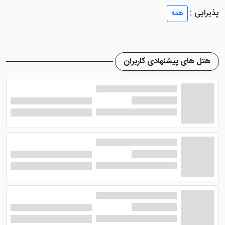
طراحی شده است.
پذیرایی :
همه
در داخل هر یک از سوئیت های این هتل آپارتمان کمد
لباس، ماشین لباسشویی تمام اتوماتیک، کابینت، سینک
ظرفشویی، آشپزخانه، مبل، تخت های استاندارد و ... تدارک
هتل های پیشنهادی کاربران
دیده شده است. حمام همراه کابین دوش و سرویس
بهداشتی با هم در دسترس میهمانان قرار دارند. با رزرو هر یک
از اتاق ها می توانید از صبحانه رایگان استفاده نمایید.
امکانات هتل سوئیت وان
در این
هتل آپارتمان ارزان قیمت وان
یک رستوران تعبیه
شده تا میهمانان بتوانند از غذاهای محلی با پرداخت اضافه
لذت ببرند. کودکان می توانند از مکان خاص خود استفاده
کنند و یک پارکینگ برای میهمانان در دسترس خواهد بود تا