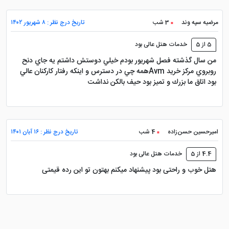
مرضيه سپه وند
3 شب
تاریخ درج نظر : ۸ شهریور ۱۴۰۲
5 از 5
خدمات هتل عالی بود
من سال گذشته فصل شهريور بودم خيلي دوستش داشتم يه جاي دنح
روبروي مركز خريد Avmهمه چي در دسترس و اينكه رفتار كاركنان عالي
بود اتاق ما بزرك و تميز بود حيف بالكن نداشت
امیرحسین حسن‌زاده
4 شب
تاریخ درج نظر : ۱۶ آبان ۱۴۰۱
4.4 از 5
خدمات هتل عالی بود
هتل خوب و راحتی بود پیشنهاد میکنم بهتون تو این رده قیمتی