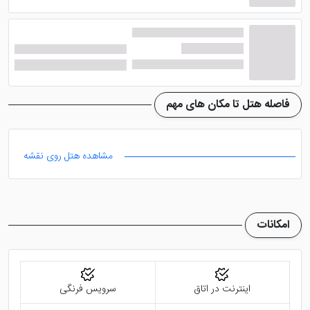
خودروی خود را پارک نمایند. توجه داشته باشید که اینترنت
در تمامی مکان های هتل به صورت رایگان در دسترس
میهمانان قرار خواهد گرفت.
میز پذیرش 24 ساعته، خدمات روم سرویس، خدمات خشک
شویی، خدمات ترانسفر فرودگاهی با هزینه و ... هم از دیگر
فاصله هتل تا مکان های مهم
امکانات هتل هستند. فاصله این هتل تا فرودگاه وان 7
کیلومتر و تا قلعه وان، دریاچه وان و خانه های تاریخی نیز
مشاهده هتل روی نقشه
حدود 10 دقیقه با خودرو فاصله دارند. جهت رزرو این هتل با
کمترین قیمت، همین الان تماس بگیرید.
امکانات
اینترنت در اتاق
سرویس فرنگی