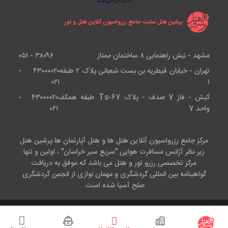
پرشین هتل سایت جامع رزرواسیون آنلاین هتل و تور
مشهد - نبش راهنمایی ۸ ساختمان ممتاز
۳۸۰۹۶ - ۰۵۱
تهران - خیابان قیطریه بن بست شعبانی پلاک ۲ طبقه
۴۳۰۰۰۰۲۰ -
۰۲۱
۱
کیش - فاز 7 صدف - پلاک Ts-67 طبقه همکف
۴۳۰۰۰۰۲۰ -
واحد 7
۰۲۱
مرکز جامع رزرواسیون آنلاین هتل ها و هتل آپارتمان ها پرشین هتل
زیر نظر آژانس مسافرت هوایی "سریع سیر خراسان" ، اولین و تنها
مرکز تخصصی رزرو تور و هتل می باشد که موفق به دریافت
گواهینامه بین المللی گردشگری و مهمان نوازی از انجمن گردشگری
صلح آسیا شده است.
کلیه حقوق این وب سایت متعلق است به آژانس هواپیمایی سریع سیر.طراحی
و پیاده سازی توسط تیم IT
پرشین هتل
( epersianhotel.com )