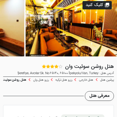
کلیک کنید
هتل روشن سوئیت وان
آدرس هتل : Şerefiye, Avcılar Sk. No:65140, 65100 İpekyolu/Van, Turkey
پرشین هتل
هتل خارجی
رزرو هتل ترکیه
رزرو هتل وان
هتل روشن سوئیت و
معرفی هتل