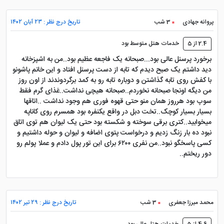
پروانه جهادی
3 شب
تاریخ درج نظر : ۲۳ آبان ۱۴۰۲
2.4 از 5
خدمات هتل متوسط بود
برخورد پرسنل عالی بود...صبحانه یک فاجعه عظیم بود..من به اشپزخانه
دید داشتم یک صبح دیدم که تابه از دست پرسنل افتاد و این خانم پاشونو
با کفش روی تابه گذاشتن و دوباره تابه رو به کمد برگردوندند از اون روز
من دیگه اونجا صبحانه نخوردم..صبحانه هیچی نداشت..غذای گرم فقط
سوپ بود هرروز همان منو حتی قهوه فوری هم وجود نداشت ..اتاقها
بسیار بسیار کوچک..تخت دبل در واقع یکنفره بود همسرم روی کاناپه
میخوابید..کتری برقی سوخته و شکسته بود حتی یک لیوان هم توی اتاق
نبود ده بار زنگ زدیم و درخواست پتوی اضافه و لیوان و حوله داشتیم و
کسی پاسخگو نبود..من نفری ۶۲۰۰ برای این تور پول دادم و عملا پولم رو
دور ریختم..
محمد میرزا جعفری
3 شب
تاریخ درج نظر : ۲۹ تیر ۱۴۰۲