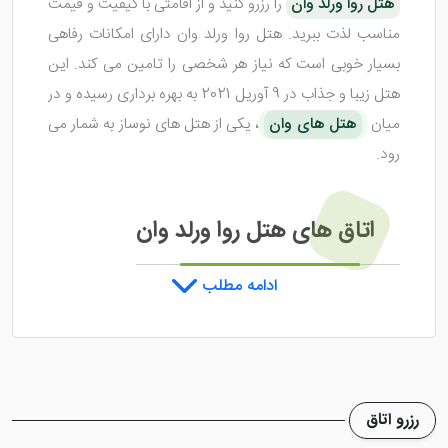
هتل روا ورلد وان
را رزرو کنید و از اقامتی با کیفیت و قیمت
مناسب لذت ببرید. هتل روا ورلد وان دارای امکانات رفاهی
بسیار خوبی است که نیاز هر شخصی را تامین می کند. این
هتل زیبا و جذاب در 9 آوریل 2021 به بهره برداری رسیده و در
میان
هتل های وان
، یکی از هتل های نوساز به شمار می
رود.
اتاق های هتل روا ورلد وان
ادامه مطلب
هتل روا ورلد وان
یک سری اتاق زیبا و جذاب دارد که از
نظر متراژ و طراحی با یکدیگر متفاوت می باشند. این اتاق ها
با زیباترین رنگ ها و بهترین وسایل چیده شده اند تا
میهمانان با اقامت در داخل اتاق ها احساس خوبی داشته
رزرو اتاق
باشند. تنوع سوئیت های هتل شامل 1 تخته، 2 تخته، 3