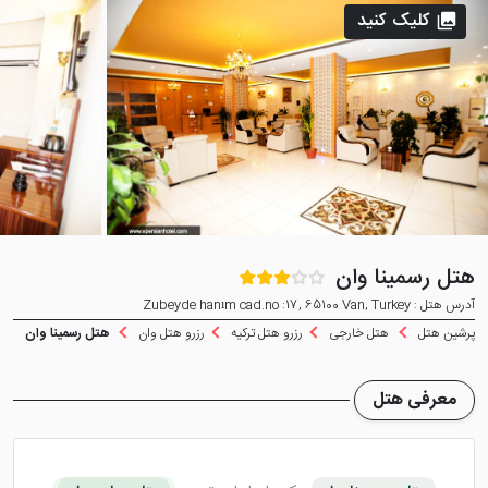
کلیک کنید
هتل رسمینا وان
آدرس هتل : Zubeyde hanım cad.no :17, 65100 Van, Turkey
پرشین هتل
هتل خارجی
رزرو هتل ترکیه
رزرو هتل وان
هتل رسمینا وان
معرفی هتل