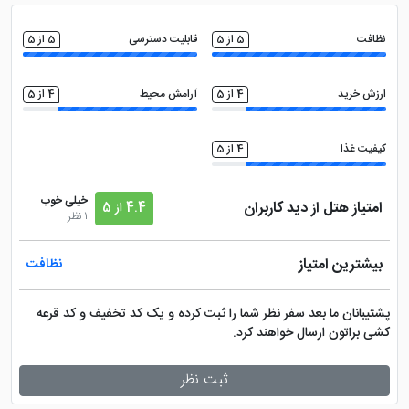
صندوق امانات در لابی
چایخانه
نظافت
5 از 5
قابلیت دسترسی
5 از 5
مینی بار
فروشگاه
ارزش خرید
4 از 5
آرامش محیط
4 از 5
اینترنت با سرعت بالا
تلویزیون ال سی دی
کیفیت غذا
4 از 5
خیلی خوب
امتیاز هتل از دید کاربران
4.4 از 5
1 نظر
بیشترین امتیاز
نظافت
پشتیبانان ما بعد سفر نظر شما را ثبت کرده و یک کد تخفیف و کد قرعه
کشی براتون ارسال خواهند کرد.
ثبت نظر