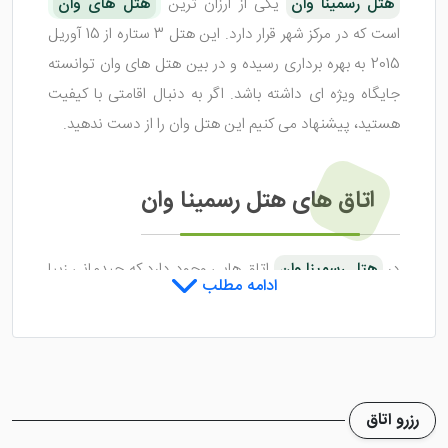
هتل رسمینا وان
یکی از ارزان ترین
هتل های وان
است که در مرکز شهر قرار دارد. این هتل 3 ستاره از 15 آوریل
2015 به بهره برداری رسیده و در بین هتل های وان توانسته
جایگاه ویژه ای داشته باشد. اگر به دنبال اقامتی با کیفیت
هستید، پیشنهاد می کنیم این هتل وان را از دست ندهید.
اتاق های هتل رسمینا وان
در
هتل رسمینا وان
اتاق هایی وجود دارد که چیدمانی زیبا
ادامه مطلب
داشته و امکانات رفاهی خوبی درون آن ها تعبیه شده است.
اتاق های این هتل شامل سوئیت 3 تخته، 4 تخته استاندارد
و اتاق دولوکس می شود. هر یک از اتاق های هتل رسمینا
وان طراحی منحصر به خود را داشته و وسعتی بالغ بر 20 تا
25 مترمربع دارند.
رزرو اتاق