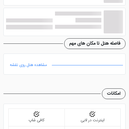
سالن بار هتل انواع نوشیدنی های خنک، نوشیدنی های
الکلی و غیرالکلی همراه میان وعده ای سبک در دسترس می
باشد.
از دیگر امکانات
هتل منوا وان
می توان به پارکینگ و
اینترنت رایگان آن اشاره کرد. خدمات ترانسفر فرودگاهی به
فاصله هتل تا مکان های مهم
صورت رایگان، خدمات تاکسی سرویس، خدمات لاندری و ...
از دیگر امکانات هتل هستند. فروشگاه، آرایشگاه زیبایی،
مشاهده هتل روی نقشه
صرافی، اتاق چمدان، دستگاه واکس کفش، خدمات فکس و
کپی هم در اختیار میهمانان قرار می گیرد.
امکانات
آدرس و مکان های نزدیک به هتل
منوا وان
اینترنت در لابی
کافی شاپ