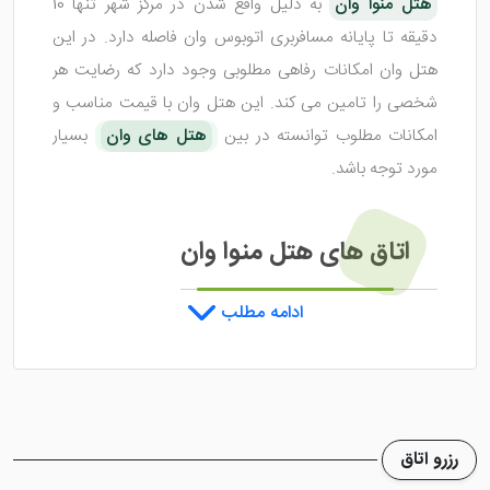
هتل منوا وان
به دلیل واقع شدن در مرکز شهر تنها 10
دقیقه تا پایانه مسافربری اتوبوس وان فاصله دارد. در این
هتل وان امکانات رفاهی مطلوبی وجود دارد که رضایت هر
شخصی را تامین می کند. این هتل وان با قیمت مناسب و
امکانات مطلوب توانسته در بین
هتل های وان
بسیار
مورد توجه باشد.
اتاق های هتل منوا وان
ادامه مطلب
هتل منوا وان
دارای 50 اتاق می باشد که به زیبایی طراحی
شده اند. در این اتاق ها تمامی امکانات رفاهی در حد لول
هتل تدارک دیده شده تا میهمانان اقامتی به یادماندنی را
تجربه کنند. تنوع اتاق های هتل 3 ستاره منوا شامل 1 تخته،
رزرو اتاق
2 تخته، 3 تخته و 4 تخته می شود که متراژی متفاوت