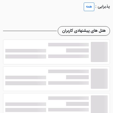
دارند.
پذیرایی :
همه
هتل منوا وان
در داخل اتاق های خود امکاناتی نظیر حمام
اختصاصی، تلویزیون صفحه تخت، سیستم تهیه مطبوع،
سیستم سرمایشی و گرمایشی، سشوار، تلفن، یخچال همراه
هتل های پیشنهادی کاربران
مینی بار، ملزومات بهداشتی و ... را گنجانده است. برخی ز
سوئیت های هتل دارای فضایی نشیمن به طور مجزا هستند
و چشم انداز اتاق های هتل نیز رو به شهر می باشد.
امکانات هتل منوا وان
در هتل منوا وان امکاناتی در حد لول هتل طراحی شده تا
میهمانان احساس راحتی بیشتری کنند. در رستوران هتل
انواع غذاهای بین المللی و محلی با کیفیتی مطلوب تهیه و
طبخ می شود و به صورت منوی آلاکارته ارائه می شود. در