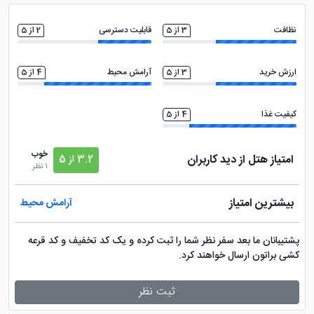
سالن همایش
کافی نت
نظافت
3 از 5
قابلیت دسترسی
2 از 5
اینترنت با سرعت بالا
فضای سبز
ارزش خرید
3 از 5
آرامش محیط
4 از 5
ماهواره
سالن بدنسازی
کیفیت غذا
4 از 5
تاکسی سرویس
خدمات خشک شویی (لاندری)
خوب
امتیاز هتل از دید کاربران
3.2 از 5
1 نظر
صندوق امانات در لابی
بیشترین امتیاز
آرامش محیط
پشتیبانان ما بعد سفر نظر شما را ثبت کرده و یک کد تخفیف و کد قرعه
کشی براتون ارسال خواهند کرد.
ثبت نظر