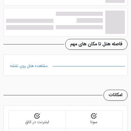
امکانات هتل گودوود پارک شهر
سنگاپور
هتل گودوود پارک شهر سنگاپور
دارای 2 استخر مجزا است
که یکی برای کودکان و دیگری برای بزرگسالان در نظر گرفته
فاصله هتل تا مکان های مهم
شده است. مجموعه آبگرم هتل که شامل اسپا و خدمات
ماساژ می شود با بهره گیری از بهترین ماسورها انجام می
مشاهده هتل روی نقشه
شود. سونای خشک و بخار، جکوزی و ... هم در مجموعه
وجود دارند. خدمات دربان، پذیرش 24 ساعته، میز تور و
غیره از دیگر خدمات هتل به شمار می روند.
امکانات
هتل گودوود پارک شهر سنگاپور
سالن بدنسازی را در نظر
گرفته تا میهمانان به تناسب اندام خود بپردازند و ورزش کنند.
اینترنت و پارکینگ رایگان، خدمات کرایه اتومبیل، خدمات
لاندری، خدمات رفت و برگشت فرودگاهی و ... هم در این
سونا
اینترنت در اتاق
هتل عرضه می شود. یک خیاطی و سالن زیبایی آرایشی نیز