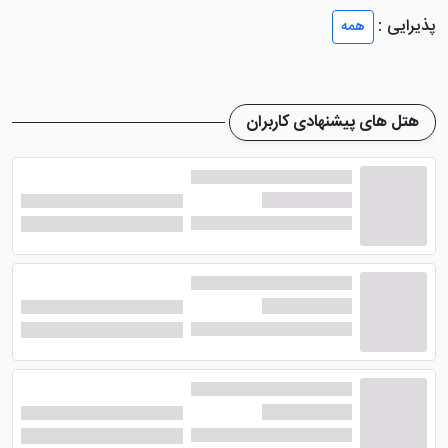
صفحه تخت، امکانات قهوه و چای، سیستم خوشبو کننده
پذیرایی :
همه
هوا، سیستم سرمایشی، تلفن، حمام اختصاصی با لوازم
بهداشتی و سشوار، تخت های استاندارد و ... مجهز می
باشند. اتاق ها دارای چشم انداز استخر یا باغ هستند و برخی
هتل های پیشنهادی کاربران
از اتاق های خاص هتل دسترسی مستقیمی به استخر دارند.
هتل گودوود پارک شهر سنگاپور
یک کافی شاپ قهوه دارد
که انواع غذاهای la la carte فرنگی و غربی را نیز ارائه می
دهد. میهمانان می توانند از غذاهای اروپایی در رستوران
«گوردون گریل» لذت ببرند یا از غذاهای سیچوان در رستوران
مینی جیانگ بهره مند شوند. کافه L'Espresso به دلیل
چای بعد از ظهر خود محبوب است، در حالی که کافی شاپ
Deli انواع کیک و میان وعده های سبک را سرو می کند.
Highland Bar مکانی ایده آل برای سرو مشروبات الکلی و
غیر الکلی و سپری کردن ساعاتی خوش است.