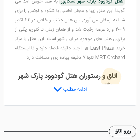
هتل گودوود پارک شهر سنگاپور
به شما خوش آمد می
گوید! این هتل زیبا و مجلل اقامتی با شکوه و لوکس را برای
شما به ارمغان می آورد. این هتل جذاب و خاص در 22 اکتبر
2009 وارد عرصه رقابت شد و از همان زمان تا کنون، یکی از
برترین هتل های موجود در این شهر است. این هتل با مرکز
خرید Far East Plaza چند دقیقه فاصله دارد و تا ایستگاه
MRT Orchard تنها 7 دقیقه پیاده روی مسافت دارد.
اتاق و رستوران هتل گودوود پارک شهر
سنگاپور
ادامه مطلب
هتل گودوود پارک شهر سنگاپور
در تمامی واحد های
اقامتی خود از طراحی خاصی استفاده کرده که سبب ایجاد
فضایی دلنشین در اتاق شده است. کلیه ی اتاق های هتل به
رزرو اتاق
امکانات بسیار مدرنی نظیر یخچال، مینی بار، تلویزیون