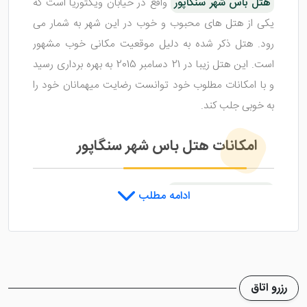
هتل باس شهر سنگاپور
واقع در خیابان ویکتوریا است که
یکی از هتل های محبوب و خوب در این شهر به شمار می
رود. هتل ذکر شده به دلیل موقعیت مکانی خوب مشهور
است. این هتل زیبا در 21 دسامبر 2015 به بهره برداری رسید
و با امکانات مطلوب خود توانست رضایت میهمانان خود را
به خوبی جلب کند.
امکانات هتل باس شهر سنگاپور
هتل باس شهر سنگاپور
دارای یک استخر روباز است که
ادامه مطلب
برای آب بازی تدارک دیده شده است. این ملک، امکانات
خوب دیگری نظیر زمین بازی کودکان و پذیرش 24 ساعته را
نیز ارائه می دهد. مرکز تناسب اندام هتل نیز برای تقویت
عضلات و پرورش آن ها بهترین مکان هتل است. میهمانان
رزرو اتاق
می توانند برای صرافی، ترتیب تور و ذخیره سازی چمدان به