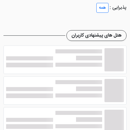
پذیرش هتل مراجعه نمایند.
پذیرایی :
همه
هتل باس شهر سنگاپور
یک مرکز تجاری دارد که نیاز
میهمانان از خرید سوغاتی را برطرف می کند. اتاق های هتل
غیر سیگاری بوده و اتاق های خانوادگی برای گردشگران پر
هتل های پیشنهادی کاربران
جمعیت مهیا می باشد. از دیگر امکاناتی که در این هتل ارائه
می شود می توان به دستگاه خودپرداز، خدمات رفت و
برگشت فرودگاهی، روم سرویس، لاندری و ... اشاره کرد.
اتاق و رستوران هتل باس شهر سنگاپور
هتل 3 ستاره باس شهر سنگاپور
اتاق های دنج و زیبای
خود را با طراحی مدرنی مهیای میهمانان کرده تا آرامش و
رفاه داشته باشند. کلیه ی اتاق های هتل مجهز به سیستم
تهویه مطبوع، تلویزیون صفحه تخت، کتری برقی، حمام
اختصاصی شامل امکانات دوش، سشوار، دمپایی، ملزومات