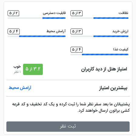
ماهواره
خدمات خشک شویی (لاندری)
نظافت
3 از 5
قابلیت دسترسی
2 از 5
سالن بدنسازی
پارک کودکان
ارزش خرید
3 از 5
آرامش محیط
4 از 5
ماساژ
اتاق چمدان
کیفیت غذا
4 از 5
کافی نت
صندوق امانات در لابی
خوب
امتیاز هتل از دید کاربران
3.2 از 5
1 نظر
مینی بار
بیشترین امتیاز
آرامش محیط
پشتیبانان ما بعد سفر نظر شما را ثبت کرده و یک کد تخفیف و کد قرعه
کشی براتون ارسال خواهند کرد.
ثبت نظر