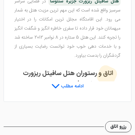
هتل سافیتل ریزورت جزیره سنتوسا
در فضایی سراسر
سرسبز واقع شده است که این مهم ترین مزیت هتل به شمار
می رود. این اقامتگاه مجلل ترین امکانات را در اختیار
میهمانان خود قرار داده تا سفری خاطره انگیز و شگفت انگیز
را تجربه کنند. این هتل 5 ستاره در 8 نوامبر 2012 ساخته شد
و با خدمات دهی خوب خود توانست رضایت بسیاری از
گردشگران را بدست بیاورد.
اتاق و رستوران هتل سافیتل ریزورت
جزیره سنتوسا
ادامه مطلب
هتل سافیتل ریزورت جزیره سنتوسا
هر اتاق میهمان را با
طراحی زیبا و خاصی به سبک روسی و فرانسوی آراسته کرده
است. در این هتل هم ویلا وجود دارد و هم اتاق که بسته به
رزرو اتاق
سلیقه گردشگر ارائه می شود. کف اتاق ها پارکت بوده و با