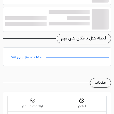
دیگر ملل ها و انواع مشروبات الکلی و غیر الکلی در سالن بار
هتل سرو می گردد.
امکانات هتل سافیتل ریزورت جزیره
سنتوسا
فاصله هتل تا مکان های مهم
میهمانان
هتل سافیتل ریزورت جزیره سنتوسا
می توانند
مشاهده هتل روی نقشه
خود را با ماساژ جوان کننده در مرکز اسپا هتل زیباتر سازند. در
سالن اسپا، ماساژ های سنتی و مدرن ارائه می شود که با
سلیقه هر میهمان سازگار است. استخر روباز، سونا و جکوزی
امکانات
هتل نیز در اختیار میهمانان خواهد بود تا سموم بدن را دفع
کرده و عضلات خود را آرامش بخشند.
فعالیت های دیگری نظیر ورزش، دنس، داستان سرایی و
کلاس های متنوع در آخر هفته هم در این هتل ارائه می
استخر
اینترنت در اتاق
شود. خدمات روم سرویس، خدمات خشک شویی، خدمات