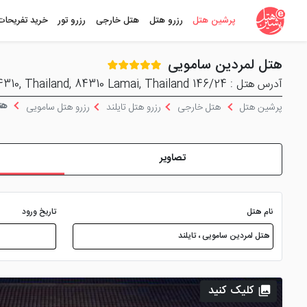
پرشین هتل
رزرو هتل
هتل خارجی
رزرو تور
خرید تفریحات
هتل لمردین سامویی
آدرس هتل : 146/24 Moo 4, Lamai Beach, Maret, Koh Samui, Surat Thani 84310, Thailand, 84310 Lamai, Thailand
هتل
پرشین هتل
هتل خارجی
رزرو هتل تایلند
رزرو هتل سامویی
تصاویر
نام هتل
تاریخ ورود
کلیک کنید