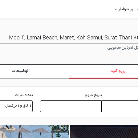
پر طرفدار
 لمردین سامویی
رزرو کنید
توضیحات
تعداد نفرات
تاریخ خروج
1 اتاق و 1 بزرگسال