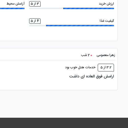
ارزش خرید
3 از 5
آرامش محیط
کیفیت غذا
4 از 5
زهرا معصومی
2 شب
3.2 از 5
خدمات هتل خوب بود
ارامش فوق العاده ای داشت