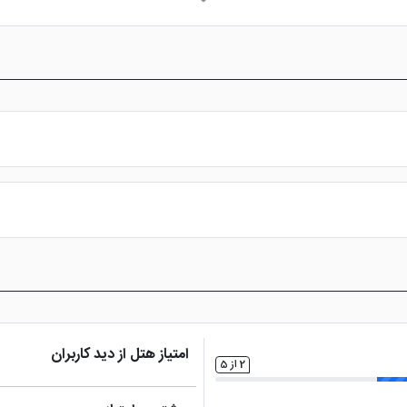
استفاده
خدمات خشک شویی
اتو
امکانات ب
(لاندری)
س از پرداخت در درگاه بانکی، رزرو آنلاین خود را نهایی و واچر هتل را دریافت ن
امتیاز هتل از دید کاربران
2 از 5