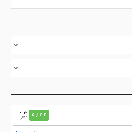
ازی کودکان
سالن همایش
نزدیک به فرودگاه
مایید.
خوب
3.2 از 5
1 نظر