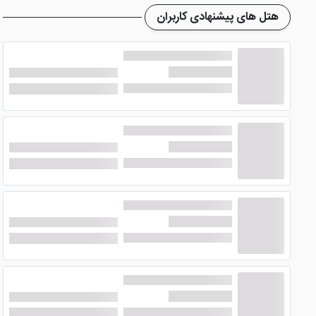
هتل های پیشنهادی کاربران
تلویزیون کابلی، امکانات چای و قهوه، حمام اختصاصی، یخچال، م
هتل بان سامویی
رستورانی در کنار ساحل دارد که نام آن «مو
فرودگاه فاصله دارد. استادیوم بوکس تایلند نیز در 500 متری هتل واقع می باشد.