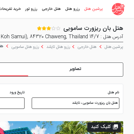
پرشین هتل
رزرو هتل
هتل خارجی
رزرو تور
خرید تفریحات
هتل بان ریزورت سامویی
آدرس هتل : 14/7 Moo 2 ( Koh Samui), 84320 Chaweng, Thailand
هتل
پرشین هتل
هتل خارجی
رزرو هتل تایلند
رزرو هتل سامویی
تصاویر
نام هتل
تاریخ ورود
کلیک کنید