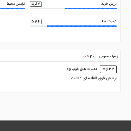
ارزش خرید
3 از 5
آرامش محیط
کیفیت غذا
4 از 5
زهرا معصومی
2 شب
3.2 از 5
خدمات هتل خوب بود
ارامش فوق العاده ای داشت