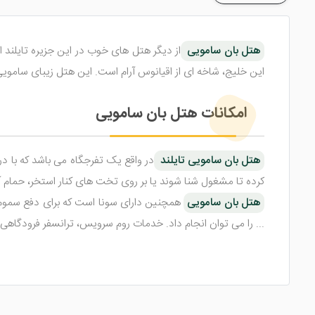
هتل بان سامویی
از دیگر هتل های خوب در این جزیره تایلند 
این خلیج، شاخه ای از اقیانوس آرام است. این هتل زیبای سامویی در 5 ژوئن 2009 افتتاح شد
امکانات هتل بان سامویی
هتل بان سامویی تایلند
در واقع یک تفرجگاه می باشد که با درخ
کرده تا مشغول شنا شوند یا بر روی تخت های کنار استخر، حمام
هتل بان سامویی
همچنین دارای سونا است که برای دفع سموم ب
... را می توان انجام داد. خدمات روم سرویس، ترانسفر فرودگاهی 
رستوران و اتاق های هتل بان سامویی
هتل زیبای بان سامویی تایلند
اتاق های رنگارنگی را برای میه