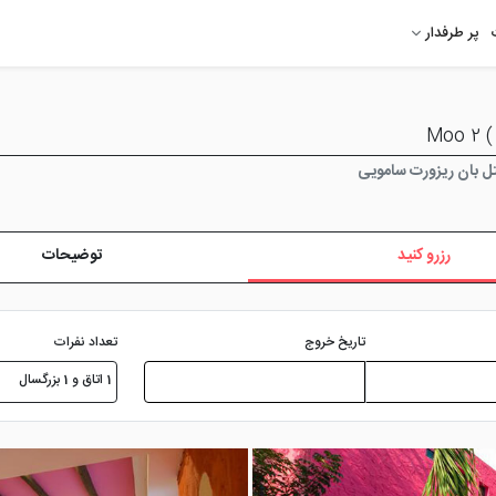
پر طرفدار
 بان ریزورت سامویی
رزرو کنید
توضیحات
تعداد نفرات
تاریخ خروج
1 اتاق و 1 بزرگسال