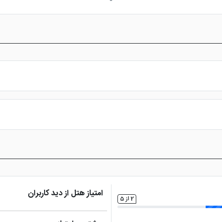
اتو
تلویزیون ال سی دی
س از پرداخت در درگاه بانکی، رزرو آنلاین خود را نهایی و واچر هتل را دریافت ن
امتیاز هتل از دید کاربران
2 از 5