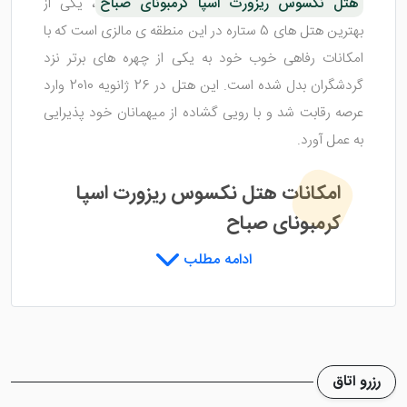
هتل نکسوس ریزورت اسپا کرمبونای صباح
، یکی از
بهترین هتل های 5 ستاره در این منطقه ی مالزی است که با
امکانات رفاهی خوب خود به یکی از چهره های برتر نزد
گردشگران بدل شده است. این هتل در 26 ژانویه 2010 وارد
عرصه رقابت شد و با رویی گشاده از میهمانان خود پذیرایی
به عمل آورد.
امکانات هتل نکسوس ریزورت اسپا
کرمبونای صباح
ادامه مطلب
هتل نکسوس ریزورت اسپا کرمبونای صباح
دارای 3
استخر در فضای باز است که برای تمامی میهمانان قابل
دسترس است. شما عزیزان می توانید با یک ماساژ تسکین
دهنده در اسپا هتل استراحت کرده و آرامش خود را بدست
رزرو اتاق
بیاورید. زمین گلف این هتل نیز برای دوست داران این بازی