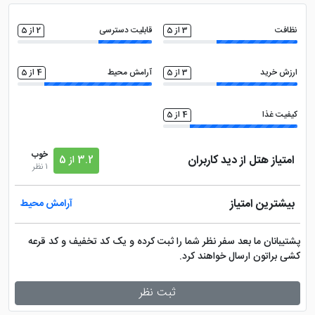
اتاق چمدان
بالکن قابل استفاده
نظافت
3 از 5
قابلیت دسترسی
2 از 5
سالن بدنسازی
سشوار
ارزش خرید
3 از 5
آرامش محیط
4 از 5
اتو
تلویزیون ال سی دی
کیفیت غذا
4 از 5
سالن همایش
مجموعه ورزشی
خوب
امتیاز هتل از دید کاربران
3.2 از 5
1 نظر
بیشترین امتیاز
آرامش محیط
پشتیبانان ما بعد سفر نظر شما را ثبت کرده و یک کد تخفیف و کد قرعه
کشی براتون ارسال خواهند کرد.
ثبت نظر