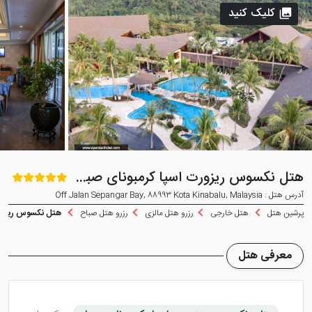
کلیک کنید
هتل نکسوس ریزورت اسپا کرمبونای صباح
آدرس هتل : Off Jalan Sepangar Bay, 88993 Kota Kinabalu, Malaysia
پرشین هتل
هتل خارجی
رزرو هتل مالزی
رزرو هتل صباح
هتل نکسوس ریزورت 
معرفی هتل