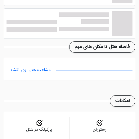
هتل 5 ستاره نکسوس ریزورت اسپا کرمبونای صباح
دارای
رستوران های متعددی است که صبحانه بوفه مفصل به
صورت روزانه در رستوران «پنیو» سرو می شود. جهت صرف
وعده های نهار و شام می توانید به رستوران «کینگ فیشر»
مراجعه کرده و لذیذ ترین غذاهای محلی و بین المللی را سرو
فاصله هتل تا مکان های مهم
کنید. اگر هم به دنبال وعده های غذایی و نوشیدنی های
سبک هستید، پیشنهاد می کنیم از نوار «اسپلش» استخر
مشاهده هتل روی نقشه
استفاده کنید. نا گفته نماند نوشیدنی های سرخوش کننده و
غذاهای گریل شده را می توانید در رستوران نیمه بارانی
«سانست بار گریل» نوش جان کنید و شادی بپردازید.
امکانات
هتل جذاب نکسوس ریزورت اسپا کرمبونای صباح
اتاق
های فوق العاده زیبا و وسیع دارد که با طراحی مدرن مبله
شده اند تا میهمانان کمال رضایت را داشته باشند. اتاق های
این هتل صباح مجهز به سیستم تهویه مطبوع، تلویزیون
رستوران
پارکینگ در هتل
ماهواره ای با صفحه تخت، حمام اختصاصی دارای سشوار،