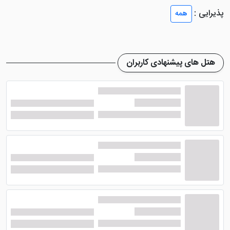
بهترین مکان می باشد. محوطه بازی و استخر مخصوص
پذیرایی :
همه
کودکان نیز برای میهمانان کوچک هتل در نظر گرفته شده
است.
هتل نکسوس ریزورت اسپا کرمبونای صباح
پذیرش 24
هتل های پیشنهادی کاربران
ساعته دارد که البته برای فعالیت های خارج از هتل، مانند
دوچرخه سواری و اسب سواری به شما خدمت رسانی می
کند. مرکز تناسب اندام هتل نیز با پیشرفته ترین دستگاه ها
مجهز شده تا گردشگران مقیم در هتل بتوانند عضلات خود را
پرورش دهند. پارکینگ رایگان برای میهمانانی که رانندگی می
کنند، فراهم بوده و اینترنت رایگام هم در تمام نقاط هتل قابل
دسترس است.
رستوران و اتاق های هتل نکسوس
ریزورت اسپا کرمبونای صباح