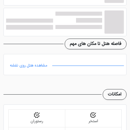
ها تجربه کنند. کلیه ی اتاق ها دارای تراس خصوصی،
تلویزیون صفحه تخت با کانال های ماهواره ای، دستگاه چای
ساز، یخچال و فریزر، سیستم سرمایشی، سیستم خوشبو
کننده هوا، حمام اختصاصی مجهز به وان، ملزومات بهداشتی،
دمپایی و ... می باشند.
فاصله هتل تا مکان های مهم
هتل مجلل سنتارا بلو مارین ریزورت و اسپا پوکت
چند
رستوران دارد که یکی از آن ها غذای سنتی تایلندی را عرضه
مشاهده هتل روی نقشه
می کند. اگر هم به دنبال غذاهای دریایی، آسیایی و کبابی
هستید، پیشنهاد می کنیم به رستوران دیپ آندامان مراجعه
نمایید. همانطور که قبلا ذکر شد برای سرو نوشیدنی های
امکانات
خاص می توانید به پول ساید بار بروید.
استخر
رستوران