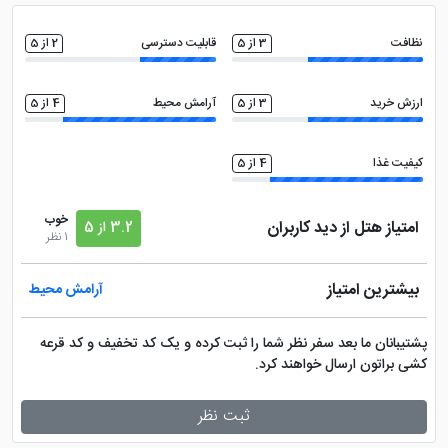
روم سرویس 24 ساعته
بالکن قابل استفاده
نظافت
3 از 5
قابلیت دسترسی
2 از 5
کافی نت
تاکسی سرویس
ارزش خرید
3 از 5
آرامش محیط
4 از 5
خدمات خشک شویی (لاندری)
فضای سبز
کیفیت غذا
4 از 5
مجموعه ورزشی
سشوار
خوب
امتیاز هتل از دید کاربران
3.2 از 5
1 نظر
امکانات بازی کودکان
مینی بار
بیشترین امتیاز
آرامش محیط
فروشگاه
اتو
پشتیبانان ما بعد سفر نظر شما را ثبت کرده و یک کد تخفیف و کد قرعه
کشی براتون ارسال خواهند کرد.
تلویزیون ال سی دی
اتاق چمدان
ثبت نظر
نزدیک به مرکز شهر و نقاط دیدنی