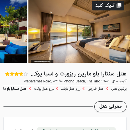
کلیک کنید
هتل سنتارا بلو مارین ریزورت و اسپا پوکت
آدرس هتل : 290/1 Prabaramee Road, 83150 Patong Beach, Thailand
پرشین هتل
هتل خارجی
رزرو هتل تایلند
رزرو هتل پوکت
هتل سنتارا بلو ماری
معرفی هتل