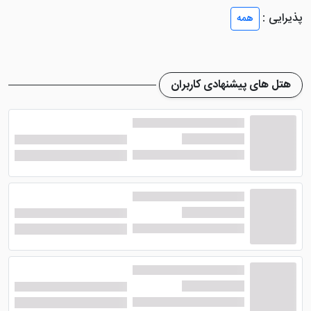
دهد. این هتل پارکینگ نداشته اما یک پارکینگ عمومی
پذیرایی :
همه
رایگان در نزدیکی هتل وجود دارد.
هتل سنتارا بلو مارین ریزورت و اسپا پوکت
خدمات بسیار
مناسبی نظیر پذیرش 24 ساعته، خدمات حمل و نقل به
هتل های پیشنهادی کاربران
فرودگاه، خدمات لباس شویی، اتاق چمدان، سونای خشک،
بخار و جکوزی، خدمات تبدیل ارز و ... را به میهمانان خود
ارائه می دهد. باشگاه کودکان، تنیس روی میز، سالن بیلیارد
و ... هم از دیگر امکانات موجود در هتل می باشند.
اتاق و رستوران هتل سنتارا بلو مارین
ریزورت و اسپا پوکت
هتل 5 ستاره سنتارا بلو مارین ریزورت و اسپا پوکت
اتاق
های لوکس و زیبای خود را به امکانات بسیار خوبی تجهیز
کرده تا گردشگران بتوانند رفاه و آسایش را به خوبی در اتاق