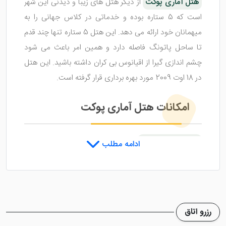
هتل آماری پوکت
از دیگر هتل های زیبا و دیدنی این شهر
است که 5 ستاره بوده و خدماتی در کلاس جهانی را به
میهمانان خود ارائه می دهد. این هتل 5 ستاره تنها چند قدم
تا ساحل پاتونگ فاصله دارد و همین امر باعث می شود
چشم اندازی گیرا از اقیانوس بی کران داشته باشید. این هتل
در 18 اوت 2009 مورد بهره برداری قرار گرفته است.
امکانات هتل آماری پوکت
هتل آماری پوکت
دارای 2 استخر روباز می باشد که
ادامه مطلب
میهمانان از هر کدام می توانند به دلخواه استفاده کنند. مرکز
تناسب اندام هتل نیز بسیار پیشرفته بوده و برای پرورش و
تقویت عضلات عالی است. مجموعه آبگرم هتل که شامل
سونا، جکوزی و سالن ماساژ می شود، نیز در دسترس
رزرو اتاق
میهمانان خواهد بود تا درد عضلانی و سموم بدن خود را دفع