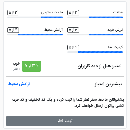
ماساژ
تلویزیون ال سی دی
نظافت
3 از 5
قابلیت دسترسی
2 از 5
سالن همایش
روم سرویس 24 ساعته
ارزش خرید
3 از 5
آرامش محیط
4 از 5
فروشگاه
فضای سبز
کیفیت غذا
4 از 5
خدمات خشک شویی (لاندری)
مجموعه ورزشی
خوب
امتیاز هتل از دید کاربران
3.2 از 5
1 نظر
ماهواره
پارک کودکان
بیشترین امتیاز
آرامش محیط
کافی نت
دستگاه ATM
پشتیبانان ما بعد سفر نظر شما را ثبت کرده و یک کد تخفیف و کد قرعه
کشی براتون ارسال خواهند کرد.
صندوق امانات در لابی
امکانات بازی کودکان
ثبت نظر