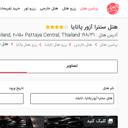
پرشین هتل
رزرو هتل
هتل خارجی
رزرو تور
خرید تفریحات
هتل سنترا آزور پاتایا
آدرس هتل : 198/31 Soi Bua Khaow 15, Pattaya 20150, Thailand, 20150 Pattaya Central, Thailand
هتل سنت
پرشین هتل
هتل خارجی
رزرو هتل تایلند
رزرو هتل پاتایا
تصاویر
نام هتل
تاریخ ورود
کلیک کنید