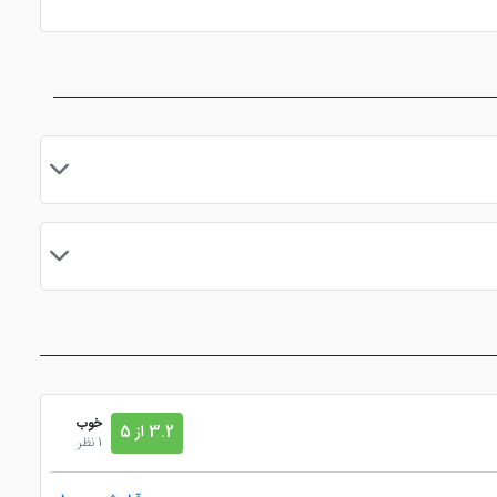
ی سبز
اینترنت با سرعت بالا
نزدیک به مرکز شهر و
نقاط دیدنی
مایید.
خوب
3.2 از 5
1 نظر