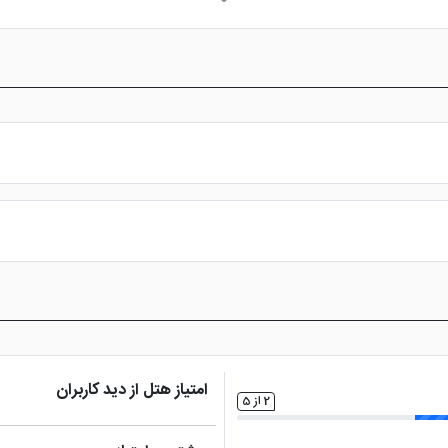
ار
کافی نت
تلویزیون ال سی دی
فضا
س از پرداخت در درگاه بانکی، رزرو آنلاین خود را نهایی و واچر هتل را دریافت ن
امتیاز هتل از دید کاربران
2 از 5