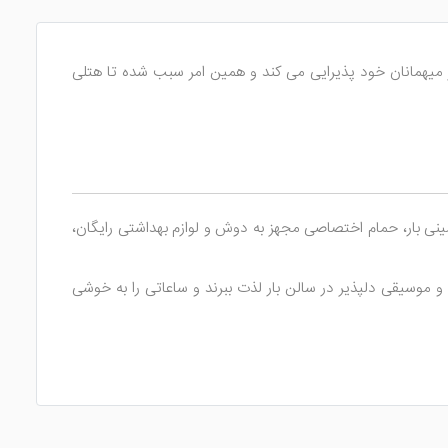
ه از ساحل فستیوال پاتایا دارد. این هتل 4 ستاره با تمام امکانات از میهمانان خود پذیرایی می کند و همین امر سبب شده تا هتلی
نی بار، حمام اختصاصی مجهز به دوش و لوازم بهداشتی رایگان،
 موسیقی دلپذیر در سالن بار لذت ببرند و ساعاتی را به خوشی
اینترنت و پارکینگ را به صورت رایگان در اختیار میهمانان خود قرار می دهد. از دیگر خدمات موجود در هتل می توان به میز 24 ساعته، صندوق امانات، اتاق چمدان، خدمات