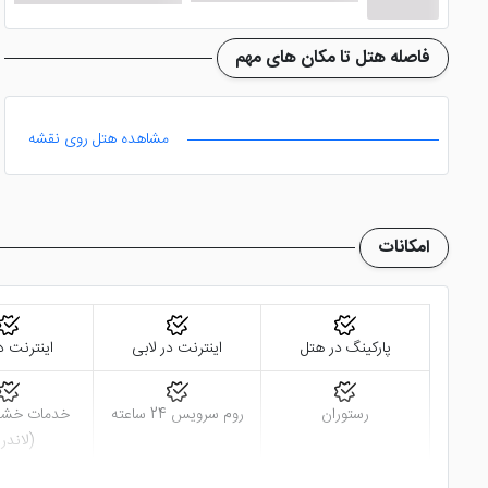
فاصله هتل تا مکان های مهم
مشاهده هتل روی نقشه
امکانات
پارکینگ در هتل
اینترنت در لابی
اینترنت د
رستوران
روم سرویس 24 ساعته
خدمات خش
(لاندر