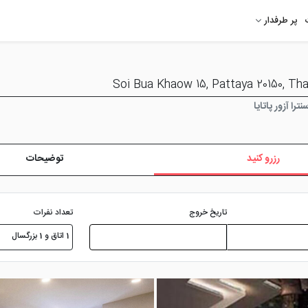
پر طرفدار
را آزور پاتایا
رزرو کنید
توضیحات
تعداد نفرات
تاریخ خروج
1 اتاق و 1 بزرگسال