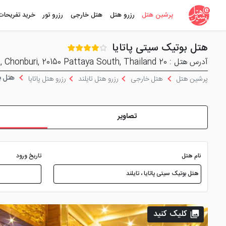
پرشین هتل
رزرو هتل
هتل خارجی
رزرو تور
خرید تفریحات
هتل بوتیک سیتی پاتایا
آدرس هتل : 20 Moo 10, T. Nongprue, A.Banglamung, Pattaya South, Chonburi, 20150 Pattaya South, Thailand
هتل بو
پرشین هتل
هتل خارجی
رزرو هتل تایلند
رزرو هتل پاتایا
تصاویر
نام هتل
تاریخ ورود
کلیک کنید