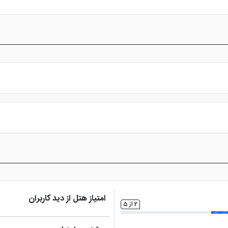
س از پرداخت در درگاه بانکی، رزرو آنلاین خود را نهایی و واچر هتل را دریافت ن
امتیاز هتل از دید کاربران
2 از 5