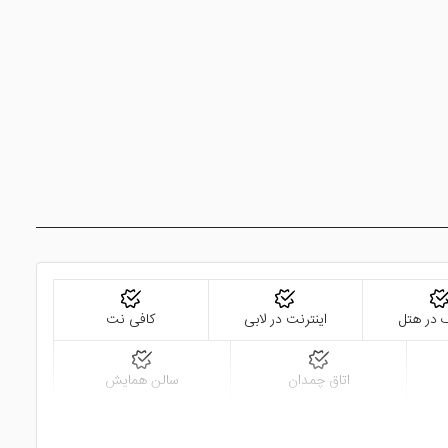
گ در هتل
اینترنت در لابی
کافی نت
اتاق چمدان
سالن همایش