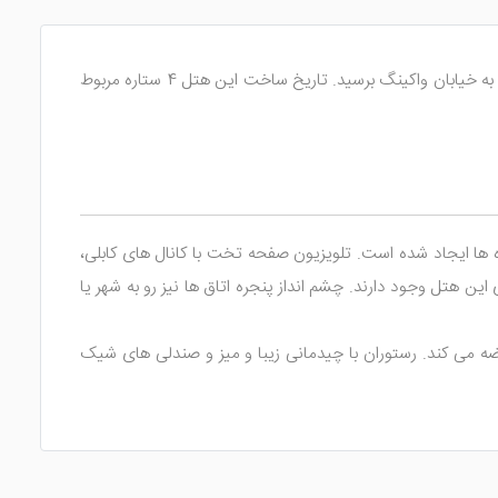
یکی از بهترین پیشنهاد ها ما به شما برای اقامتی دلچسب است. در این هتل شما می توانید با 650 متر پیاده روی به خیابان واکینگ برسید. تاریخ ساخت این هتل 4 ستاره مربوط
ه ها ایجاد شده است. تلویزیون صفحه تخت با کانال های کابلی،
ین هتل وجود دارند. چشم انداز پنجره اتاق ها نیز رو به شهر یا
ضه می کند. رستوران با چیدمانی زیبا و میز و صندلی های شیک
ی سپری کنید.