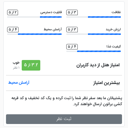
روم سرویس 24 ساعته
کافی نت
نظافت
3 از 5
قابلیت دسترسی
2 از 5
خدمات خشک شویی (لاندری)
امکانات بازی کودکان
ارزش خرید
3 از 5
آرامش محیط
4 از 5
سالن بدنسازی
پارک کودکان
کیفیت غذا
4 از 5
ماساژ
صندوق امانات در لابی
خوب
امتیاز هتل از دید کاربران
3.2 از 5
1 نظر
فضای سبز
اتاق چمدان
بیشترین امتیاز
آرامش محیط
سشوار
دستگاه ATM
پشتیبانان ما بعد سفر نظر شما را ثبت کرده و یک کد تخفیف و کد قرعه
کشی براتون ارسال خواهند کرد.
سالن همایش
ثبت نظر