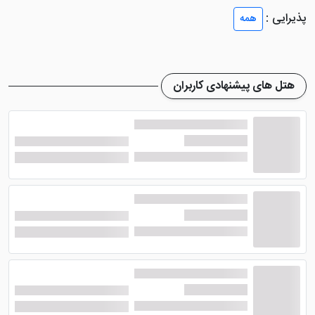
هتل آوانی پاتایا
یک زمین تنیس را تعبیه کرده تا
پذیرایی :
همه
میهمانان مشغول سرگرمی شوند. سایر امکانات هتل شامل
یک مرکز تجاری، یک میز تور، پارکینگ و اینترنت رایگان؛
خدمات لاندری، خدمات رفت و برگشت فرودگاهی و ... می
هتل های پیشنهادی کاربران
شود. پرسنل هتل قادر به مکالمه زبان های انگلیسی،
سوئدی، تایلندی و چینی می باشند. سرویس تبادل ارزی نیز
در این هتل در دسترس است.
اتاق ها و رستوران هتل آوانی پاتایا
هتل 5 ستاره آوانی پاتایا
اتاق های دلباز و مدرنی دارد که
مجهز به کفپوش چوبی، اتاق خواب، منوی بالش، مینی بار،
تلویزیون کابلی صفحه تخت، حمام اختصاصی دارای مسواک
و خمیر دندان، دمپایی، دوش، امکانات چای و قهوه، کتری
برقی، سیستم تهویه مطبوع، سیستم سرمایشی، تلفن، تخت