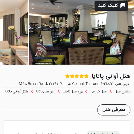
کلیک کنید
هتل آوانی پاتایا
آدرس هتل : 218/2-4 M.10, Beach Road, 20260 Pattaya Central, Thailand
پرشین هتل
هتل خارجی
رزرو هتل تایلند
رزرو هتل پاتایا
هتل آوانی پاتایا
معرفی هتل