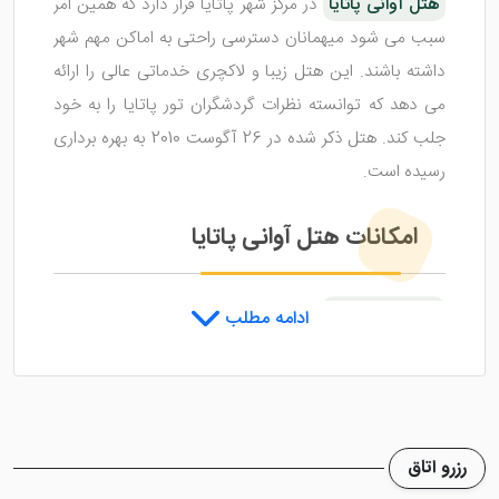
هتل آوانی پاتایا
در مرکز شهر پاتایا قرار دارد که همین امر
سبب می شود میهمانان دسترسی راحتی به اماکن مهم شهر
داشته باشند. این هتل زیبا و لاکچری خدماتی عالی را ارائه
می دهد که توانسته نظرات گردشگران تور پاتایا را به خود
جلب کند. هتل ذکر شده در 26 آگوست 2010 به بهره برداری
رسیده است.
امکانات هتل آوانی پاتایا
هتل آوانی پاتایا
دارای استخر آبگرم در فضای باز است که
ادامه مطلب
وسعت آن به 650 متر مربع می رسد. در سالن اسپا و ماساژ
هتل تخصصی ترین ناساژ ها را دریافت خواهید کرد که سبب
ریلکسیشن شما می شود. سالن بدنسازی هتل هم برای
تقویت و پرورش عضلات عالی است و سپس می توانند به
رزرو اتاق
سونا و جکوزی بروند و گرفتگی عضلات خود را برطرف نمایند.