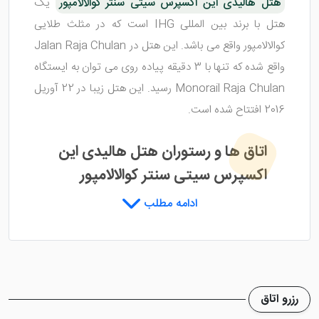
هتل هالیدی این اکسپرس سیتی سنتر کوالالامپور
یک
هتل با برند بین المللی IHG است که در مثلث طلایی
کوالالامپور واقع می باشد. این هتل در Jalan Raja Chulan
واقع شده که تنها با 3 دقیقه پیاده روی می توان به ایستگاه
Monorail Raja Chulan رسید. این هتل زیبا در 22 آوریل
2016 افتتاح شده است.
اتاق ها و رستوران هتل هالیدی این
اکسپرس سیتی سنتر کوالالامپور
ادامه مطلب
هتل هالیدی این اکسپرس سیتی سنتر کوالالامپور
مجلل
ترین اتاق ها را در اختیار دارد که با بهره گیری از بهترین
دکوراتور ها آن ها را چیده است. تمامی اتاق های هتل مجهز
به سیستم خوشبو کننده هوا، تلویزیون ماهواره ای با صفحه
رزرو اتاق
تخت، صندوق امانات و میز هستند. سرویس بهداشتی، حمام