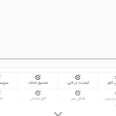
ر اتاق
اینترنت در لابی
صندوق امانات
سرویس
و برون
فضای سبز
اتاق چمدان
ماه
ی