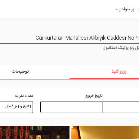
پر طرفدار
 زئو بوتیک استانبول
رزرو کنید
توضیحات
تعداد نفرات
تاریخ خروج
1 اتاق و 1 بزرگسال