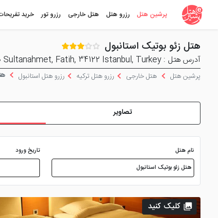
پرشین هتل
رزرو هتل
هتل خارجی
رزرو تور
خرید تفریحات
هتل زئو بوتیک استانبول
آدرس هتل : Cankurtaran Mahallesi Akbiyik Caddesi No 10 Sultanahmet, Fatih, 34122 Istanbul, Turkey
هتل
پرشین هتل
هتل خارجی
رزرو هتل ترکیه
رزرو هتل استانبول
تصاویر
نام هتل
تاریخ ورود
کلیک کنید