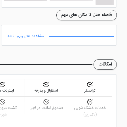
فاصله هتل تا مکان های مهم
مشاهده هتل روی نقشه
امکانات
ترانسفر
استقبال و بدرقه
اینترنت د
خدمات خشک شویی
صندوق امانات در لابی
گشت درون 
(لاندری)
شهر