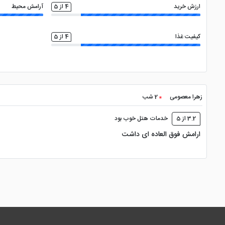
ارزش خرید
4 از 5
آرامش محیط
کیفیت غذا
4 از 5
زهرا معصومی
2 شب
3.2 از 5
خدمات هتل خوب بود
ارامش فوق العاده ای داشت