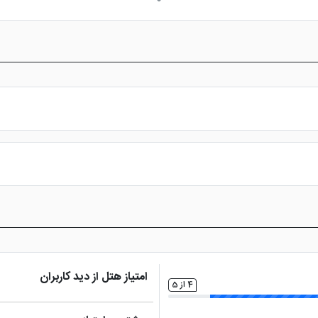
تلویزیون ال سی دی
س از پرداخت در درگاه بانکی، رزرو آنلاین خود را نهایی و واچر هتل را دریافت ن
امتیاز هتل از دید کاربران
4 از 5