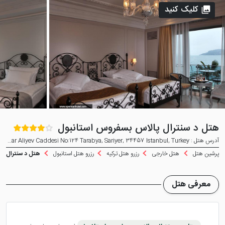
کلیک کنید
هتل د سنترال پالاس بسفروس استانبول
آدرس هتل : Haydar Aliyev Caddesi No:124 Tarabya, Sariyer, 34457 Istanbul, Turkey
پرشین هتل
هتل خارجی
رزرو هتل ترکیه
رزرو هتل استانبول
هتل د سنترال پا
معرفی هتل