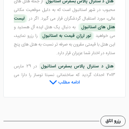
هتل د سنترال پالاس بسفرس استانبول
از جمله هتل های
محبوب در شهر استانبول است که به دلیل موقعیت مکانی
عالی، مورد استقبال گردشگران قرار می گیرد. اگر در
لیست
هتل های استانبول
به دنبال یک هتل ایده آل هستید و
می خواهید
تور ارزان قیمت به استانبول
را رزرو نمایید،
این هتل با قیمتی مقرون به صرفه تر نسبت به هتل های پنج
ستاره در اختار شما عزیزان قرار دارد.
هتل د سنترال پالاس بسفرس استانبول
در 29 مارس
2013 احداث گردید که ساختمانی نسبتا نوساز را دارا می
ادامه مطلب
باشد. این هتل برای آن دسته از مهمانانی که علاقه مند
هستند ویوی از دریا در قسمت های مختلف مشاهده کنند
بسیار عالی و فوق العاده است. با دنبال کردن مقاله ذیل می
توانید تمامی اطلاعات را برای یک اقامت باب میل به دست
آورید.
رزرو اتاق