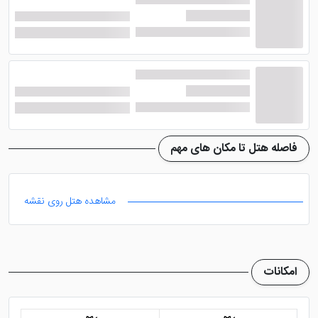
داشتنی ایجاد شده که مهمانان می توانند با قرار گرفتن در
آن، از آرامش دریا در کنار یک نوشیدنی گرم لذت ببرند.
ناگفته نماند که این واحد های اقامتی در هتل تنها به زیبایی
فضا محدود نمی شوند و امکانات رفاهی نیز به طور کامل در
اختیار مهمانان مقیم قرار می گیرد. حمام مجهز، سرویس
بهداشتی فرنگی، تلویزیون صفحه تخت، قهوه ساز، مبلمان
راحتی و ..... از جمله این امکانات محسوب می شوند.
فاصله هتل تا مکان های مهم
کافه رستوران هتل د سنترال پالاس
مشاهده هتل روی نقشه
بسفرس استانبول، منوی متنوع و
لذیذ
امکانات
هتل د سنترال پالاس بسفرس استانبول
همانند دیگر هتل
های چهار ستاره در فضای خود یک رستوران را ایجاد کرده