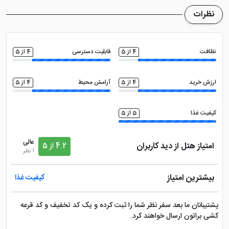
می باشد
بالکن قابل استفاده
اتاق چمدان
نظرات
اتو
تلویزیون ال سی دی
نظافت
4 از 5
قابلیت دسترسی
4 از 5
ماهواره
اینترنت با سرعت بالا
ارزش خرید
4 از 5
آرامش محیط
4 از 5
سالن بدنسازی
ماساژ
کیفیت غذا
5 از 5
سالن همایش
دید شهر
عالی
امتیاز هتل از دید کاربران
4.2 از 5
1 نظر
تاکسی سرویس
خدمات خشک شویی (لاندری)
بیشترین امتیاز
کیفیت غذا
نزدیک به ایستگاه مترو
پشتیبانان ما بعد سفر نظر شما را ثبت کرده و یک کد تخفیف و کد قرعه
کشی براتون ارسال خواهند کرد.