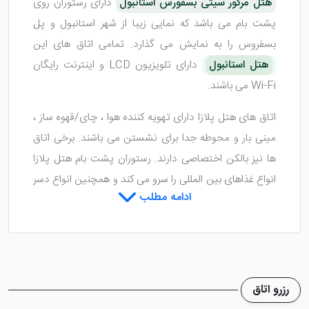
هتل مرکور سیتی بسفورس استانبول
دارای رستوران روی
پشت بام می باشد که نمایی زیبا از شهر استانبول و پل
بسفروس را به نمایش می گذارد. تمامی اتاق های این
هتل استانبول
دارای تلویزیون LCD و اینترنت رایگان
Wi-Fi می باشند.
اتاق های هتل پلازا دارای تهویه کننده هوا ، چای/قهوه ساز ،
مینی بار و محوطه جدا برای نشستن می باشند. برخی اتاق
ها نیز بالکن اختصاصی دارند. رستوران پشت بام هتل پلازا
انواع غذاهای بین المللی را سرو می کند و همچنین انواع دسر
ادامه مطلب
، سالاد و پیش غذا برای میهمانان به صورت بوفه موجود می
باشد. میهمانان می توانند انواع شیرینیجات خانگی را نیز در
کافه پتیسری میل کنند.
هتل پلازا دارای استخر سرپوشیده ، سونا ، مرکز بدنسازی می
رزرو اتاق
باشد و خدمات ماساژ نیز ارائه می گردد. این هتل 10 دقیقه با