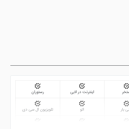
 ..... نیز دیگر امکانات هتل هستند که به بهترین شکل در اختیار
 شما ارائه خواهد داد. اما اگر قیمت هتل کمی برای شما بالا می
استانبول
و یا
هتل میلیون استون استانبول
را مورد بررسی
تخر
اینترنت در لابی
رستوران
ی بار
اتو
تلویزیون ال سی دی
بدنسازی
روم سرویس 24 ساعته
ماساژ