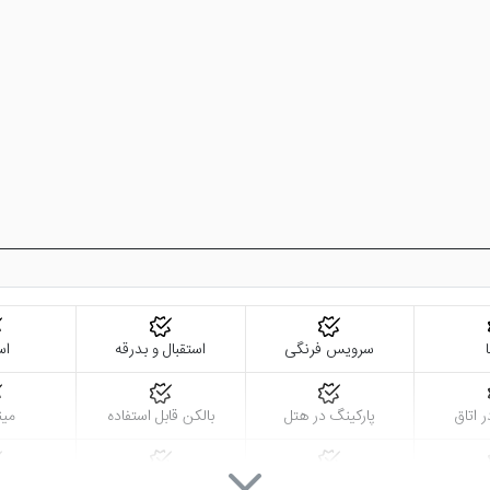
ر استانبول قرار دارد. سونا، جکوزی، حمام ترکی، اتاق بخار، سالن بدنسازی و
 در هتل چهار ستاره تاپ بر طرف می کند و گاهی حتی امکاناتی بیش از نیاز های
 تر اقامت داشته باشید؛ می توانید به راحتی هتل هایی همانند
هتل وولی 
سرویس فرنگی
استقبال و بدرقه
اس
ر اتاق
پارکینگ در هتل
بالکن قابل استفاده
مین
حمام
اینترنت با سرعت بالا
ماهواره
سالن 