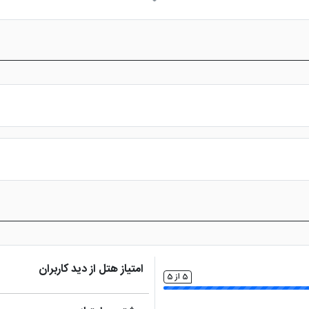
ر
خدمات خشک شویی
کتری برقی
صندوق اما
(لاندری)
س از پرداخت در درگاه بانکی، رزرو آنلاین خود را نهایی و واچر هتل را دریافت ن
امتیاز هتل از دید کاربران
5 از 5