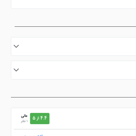
نات در لابی
نزدیک به مرکز شهر و
نزدیک به ایستگاه مترو
نقاط دیدنی
مایید.
عالی
4.4 از 5
1 نظر