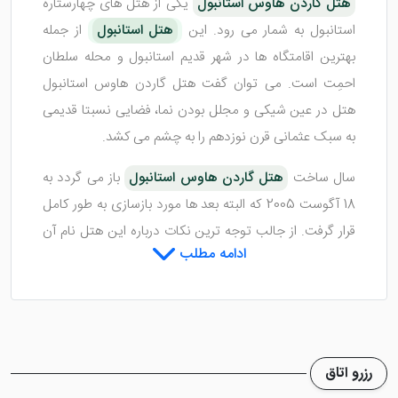
هتل گاردن‌ هاوس استانبول
یکی از هتل های چهارستاره
استانبول به شمار می رود. این
هتل استانبول
از جمله
بهترین اقامتگاه ها در شهر قدیم استانبول و محله سلطان
احمِت است. می توان گفت هتل گاردن هاوس استانبول
هتل در عین شیکی و مجلل بودن نما، فضایی نسبتا قدیمی
به سبک عثمانی قرن نوزدهم را به چشم می کشد.
سال ساخت
هتل گاردن هاوس استانبول
باز می گردد به
18 آگوست 2005 که البته بعد ها مورد بازسازی به طور کامل
قرار گرفت. از جالب توجه ترین نکات درباره این هتل نام آن
ادامه مطلب
است که بر گرفته از دو باغ دوست داشتنی با درختان گردوی
160 ساله می باشد. اگر قصد سفر با
تور استانبول
را دارید
و به دنبال یک هتل عالی برای اقامت خود هستید، این
مطلب را تا انتها دنبال کنید. قطعا با دیدن عکس ها و
اطلاعات هتل ترغیب به اقامت در آن خواهید شد.
رزرو اتاق