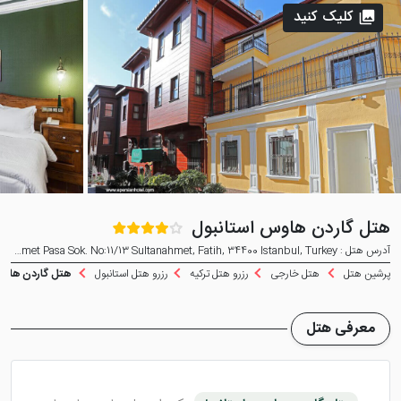
کلیک کنید
هتل گاردن‌ هاوس استانبول
آدرس هتل : Kucuk Ayasofya Mah. Sehit Mehmet Pasa Sok. No:11/13 Sultanahmet, Fatih, 34400 Istanbul, Turkey
پرشین هتل
هتل خارجی
رزرو هتل ترکیه
رزرو هتل استانبول
هتل گاردن‌ هاوس
معرفی هتل