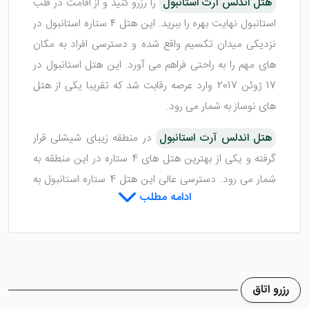
هتل اندلس آرت استانبول
را رزرو کنید و از اقامت در قلب
استانبول نهایت بهره را ببرید. این هتل 4 ستاره استانبول در
نزدیکی میدان تکسیم واقع شده و دسترسی افراد به مکان
های مهم را به راحتی فراهم می آورد. این هتل استانبول در
17 ژوئن 2017 وارد عرصه رقابت شد که تقریبا یکی از هتل
های نوساز به شمار می رود.
هتل اندلس آرت استانبول
در منطقه زیبای شیشلی قرار
گرفته و یکی از بهترین هتل های 4 ستاره در این منطقه به
شمار می رود. دسترسی عالی این هتل 4 ستاره استانبول به
ادامه مطلب
میدان تکسیم، خیابان استقلال و خیابان شیشلی سبب شده
تا همواره گردشگران
تور استانبول
اقدام به رزرو این هتل
نمایند.
رزرو اتاق
اتاق های هتل اندلس آرت استانبول