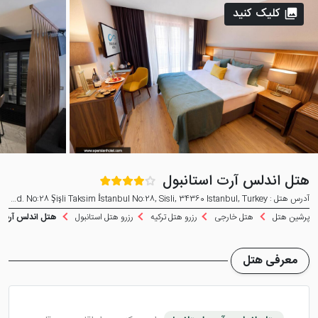
کلیک کنید
هتل اندلس آرت استانبول
آدرس هتل : İnönü Mahallesi, Elmadağ Cad. No:28 Şişli Taksim İstanbul No:28, Sisli, 34360 Istanbul, Turkey
پرشین هتل
هتل خارجی
رزرو هتل ترکیه
رزرو هتل استانبول
هتل اندلس آرت ا
معرفی هتل