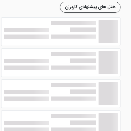
امکانات هتل ورد پالاس باتومی
هتل های پیشنهادی کاربران
Word Palace Batumi Hotel
مانند دیگر هتل های چهار ستا
های پنج ستاره باتومی بروید. ضمن اینکه باید گفت هتل پارکینگ
از جمله محبوب ترین امکاناتی که در این هتل ایجاد شده است می 
اینکه پذیرش 24 ساعته هتل به صورت شبانه روزی، فعالیت می کنند و خدمات مناسبی را ارائه می دهند.
رستوران و بار
برای صرف غذا در طول شبانه روز، می توانید به رستوران خود
هتل
هتل با بهترین طعم و مزه سرو می شود که تنوع در میان آن ها، هر
شما می توانید هنگام صرف غذا در این رستوران چشم اندازی پانور
از آن ها استفاده کنید.