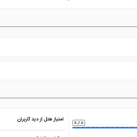
س از پرداخت در درگاه بانکی، رزرو آنلاین خود را نهایی و واچر هتل را دریافت ن
امتیاز هتل از دید کاربران
5 از 5