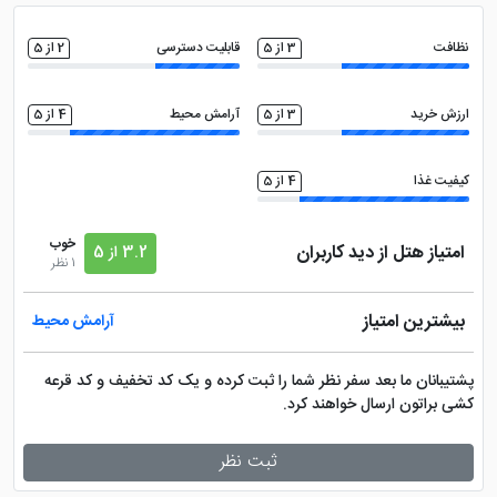
ماهواره
سالن همایش
نظافت
3 از 5
قابلیت دسترسی
2 از 5
خدمات خشک شویی (لاندری)
کافی نت
ارزش خرید
3 از 5
آرامش محیط
4 از 5
صندوق امانات در لابی
اتاق چمدان
کیفیت غذا
4 از 5
سالن بدنسازی
خوب
امتیاز هتل از دید کاربران
3.2 از 5
1 نظر
بیشترین امتیاز
آرامش محیط
پشتیبانان ما بعد سفر نظر شما را ثبت کرده و یک کد تخفیف و کد قرعه
کشی براتون ارسال خواهند کرد.
ثبت نظر