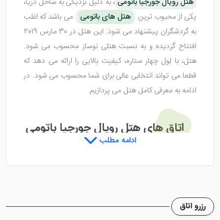
هتل رویال جورجیا باتومی
، به دلیل نزدیکی به ساحل دریا،
یکی از محبوب ترین
هتل های باتومی
می باشد که اغلب
به گردشگران پیشنهاد می شود. این هتل در 30 مارس 2019
افتتاح گردیده و به نسبت هتلی نوساز محسوب می شود.
هتل، با لِول چهار ستاره، کیفیت بالایی را ارائه می دهد که
قطعا می تواند انتخابی عالی برای شما محسوب می شود. در
ادامه به معرفی کامل هتل می پردازیم.
اتاق های هتل رویال جورجیا باتومی
ادامه مطلب
هتل رویال جورجیا باتومی
، اتاق های بسیار ساده ای دارد
که از دکوراسیون شلوغ، در این اتاق ها خبری نیست. کفپوش
ها از پارکت های چوبی می باشد که در کنار وسایل مشابه با
رزرو اتاق
طرح پارکت ها، فضای اتاق ها را زیباتر کرده اند. حمام و