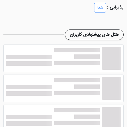
سرویس بهداشتی در این واحدهای اقامتی به صورت مشترک
پذیرایی :
همه
هستند، یعنی کنار هم قرار گرفته اند.
هتل رویال جورجیا باتومی
، در برخی از اتاق های خود،
بالکن با ویوی دریا را تعبیه نموده که برای سپری کردن
هتل های پیشنهادی کاربران
لحظاتی آرامش، بهترین گزینه می باشد. ضمن اینکه تعدادی
از اتاق های این هتل، دارای حمام با جکوزی هستند که
همین موضوع، باعث بالا رفتن هزینه و اختلاف قیمت در اتاق
هاا شده است.
از دیگر امکاناتی که در اتاق های این هتل تدارک دیده شده
است، می توان به تلویزیون صفحه تخت با کانال‌های
ماهواره‌ای، قسمت نشیمن، سیستم تهویه مطبوع،،
آشپزخانه، ناهارخوری، حوله و دمپایی، ملحفه و حوله، مبلمان
راحتی، سیستم گرمایش و سرمایش و ... اشاره نمود.