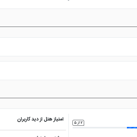
نزدیک به فرودگاه
س از پرداخت در درگاه بانکی، رزرو آنلاین خود را نهایی و واچر هتل را دریافت ن
امتیاز هتل از دید کاربران
2 از 5