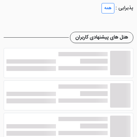
نیز از دیگر امکانات و خدمات هتل این هتل بانکوک است.
پذیرایی :
همه
هتل زیبای آنانتارا ساتورن بانکوک
میهمانان جوانتر خود را
از یاد نبرده و یک سالن بازی جداگانه برای کودکان تهیه
نموده تا لذت بیشتری ببرند. فروشگاه هتل هم به صورت 24
هتل های پیشنهادی کاربران
ساعته باز بده و سوغاتی های این شهر را ارائه می دهد. زمین
تنیس نیز برای میهمانان علاقمند موجود می باشد. دستگاه
خودپرداز و سیستم تبادل ارزی نیز در دسترس میهمانان
خواهد بود تا دغدغه ای از این بابت نداشته باشد.
اتاق و رستوران هتل آنانتارا ساتورن
بانکوک
اتاق های
هتل آنانتارا ساتورن
دارای پنجره های شیشه
ای کف به سقف هستند که منظره پانوراما از شهر بانکوک
دارند. فضای نشیمن، مبل، سیستم سرمایشی، سیستم