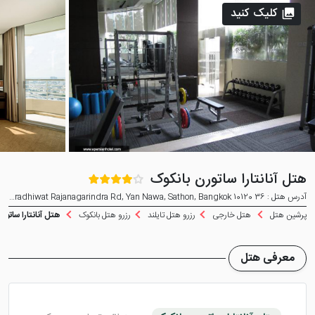
کلیک کنید
هتل آنانتارا ساتورن بانکوک
آدرس هتل : 36 Naradhiwat Rajanagarindra Rd, Yan Nawa, Sathon, Bangkok 10120
پرشین هتل
هتل خارجی
رزرو هتل تایلند
رزرو هتل بانکوک
هتل آنانتارا ساتور
معرفی هتل