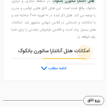
هتل آنانتارا ساتورن بانکوک
در منطقه تجاری و مرکزی
بانکوک واقع شده است. این هتل اتاق هایی لوکس و مدرن
را عرضه می کند. هتل ذکر شده در 10 فوریه 2010 ساخته شد و
با امکانات و خدماتی در کلاس جهانی مشهور شد. امکانات
هتل بسیار زیاد است و اقامتی فراموش نشدنی را برای شما
رقم خواهد زد.
امکانات هتل آنانتارا ساتورن بانکوک
هتل جذاب آنانتارا ساتورن بانکوک
دارای اسپای تخصصی
ادامه مطلب
است که به شیوه ای نوین خدمات خود را عرضه می کند.
استخر روباز با تخت هایی برای گرفتن حمام آفتاب در
دسترس می باشد. سالن بدنسازی24 ساعته بوده و در
تمامی ساعات پذیرای مراجعه کنندگان است. اتاق های
رزرو اتاق
خانوادگی، اتاق های غیر سیگاری، اینترنت رایگان و پارکینگ