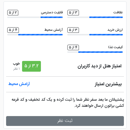
مینی بار
سالن بدنسازی
نظافت
3 از 5
قابلیت دسترسی
2 از 5
اتو
ماساژ
ارزش خرید
3 از 5
آرامش محیط
4 از 5
تلویزیون ال سی دی
تاکسی سرویس
کیفیت غذا
4 از 5
کافی نت
روم سرویس 24 ساعته
خوب
امتیاز هتل از دید کاربران
3.2 از 5
1 نظر
فضای سبز
مجموعه ورزشی
بیشترین امتیاز
آرامش محیط
صندوق امانات در لابی
ماهواره
پشتیبانان ما بعد سفر نظر شما را ثبت کرده و یک کد تخفیف و کد قرعه
کشی براتون ارسال خواهند کرد.
فروشگاه
اینترنت با سرعت بالا
ثبت نظر
اتاق چمدان
سالن همایش