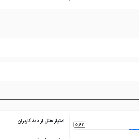
د
اتاق چمدان
امکانات بازی کودکان
پارک 
استفاده
تلویزیون ال سی دی
ماهواره
اینترنت ب
ماساژ
س از پرداخت در درگاه بانکی، رزرو آنلاین خود را نهایی و واچر هتل را دریافت ن
امتیاز هتل از دید کاربران
2 از 5