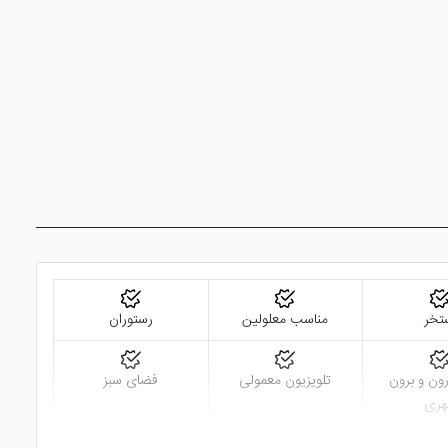
تخر
مناسب معلولین
رستوران
ن و برون
تلویزیون معمولی
فضای سبز
ری