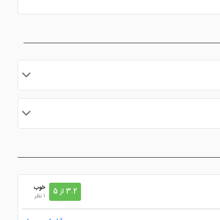
کودکان
خدمات خشک شویی
اتو
(لاندری)
ا سرعت بالا
روم سرویس 24 ساعته
سالن بدنسازی
مجموعه ورزشی
مایید.
خوب
3.2 از 5
1 نظر