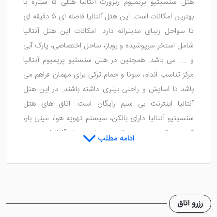
هتل سنسیتیو پریمیوم ریزورت آنتالیا هتلی 5 ستاره با
بهترین امکانات است. این هتل آنتالیا فاصله ای 5 دقیقه ای
تا سواحل زیبای مدیترانه دارد. امکانات این هتل آنتالیا
شامل استخر سرپوشیده و روباز، ساحل اختصاصی، پارک آبی
و .... می باشد. همچنین در هتل سنستیو پریمیوم آنتالیا
مرکز تناسب اندام، سونا و حمام ترکی برای مهمان فراهم می
باشد تا اسایش و راحتی بیتری داشته باشند. در این هتل
آنتالیا اینترنت بی سیم رایگان است. اتاق های هتل
سنسیتیو آنتالیا دارای بالکن، سیستم تهویه هوا، مینی بار،
کتری و تلویزیون می باشند. در این هتل آنتالیا سرویس
ادامه مطلب
بهداشتی خصوصی وجود دارد که دارای لوازم بهداشتی
ضروری و سشوار می‌باشد.صبحانه در هتل سنسیتیو آنتالیا به
صورت بوفه و روم سرویس سرو می شود. رستوران سفارشی
این هتل آنتالیا غذاهای متنوع و کبابی لذیذ راسرو می
رزرو اتاق
کند.هتل سنسیتیو پریمیوم ریزورت اند اسپا آنتالیا برای