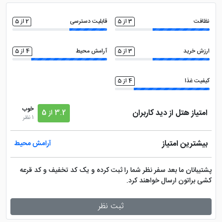
روم سرویس 24 ساعته
کافی نت
نظافت
3 از 5
قابلیت دسترسی
2 از 5
مینی بار
امکانات بازی کودکان
ارزش خرید
3 از 5
آرامش محیط
4 از 5
تلویزیون ال سی دی
فروشگاه
کیفیت غذا
4 از 5
فضای سبز
مجموعه ورزشی
خوب
امتیاز هتل از دید کاربران
3.2 از 5
1 نظر
صندوق امانات در لابی
اتاق چمدان
بیشترین امتیاز
آرامش محیط
سشوار
خدمات خشک شویی (لاندری)
پشتیبانان ما بعد سفر نظر شما را ثبت کرده و یک کد تخفیف و کد قرعه
کشی براتون ارسال خواهند کرد.
کتری برقی
بالکن قابل استفاده
ثبت نظر
آشپزخانه در سوپیت