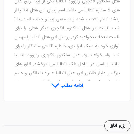
هتل سلکتوم لاکچری ریزورت آنتالیا یکی از زیبا ترین هتل
های 5 ستاره آنتالیا می باشد. اسم زیبای این هتل آنتالیا از
ریشه آنالام انتخاب شده و به معنی زیبا و جذاب است. با 1
شب اقامت در هتل سلکتوم لاکچری دیگر هتلی را برای
اقامت انتخاب نخواهید کرد. پرسنل این هتل آنتالیا با مهمان
نوازی خود به سبک ایرلندی، خاطره اقامتی ماندگار را برای
شما رقم خواهند زد. هتل سلکتوم لاکچری ریزورت آنتالیا
مانند الماسی در ساحل بلک آنتالیا می درخشد. اتاق های
بزرگ و دلباز طلایی این هتل آنتالیا همراه با بالکن و حمام
اختصاصی از ویژگی های این هتل به شمار می رود. هتل
ادامه مطلب
سلکتوم لاکچری یک استخر در فضای باز دارد که از جنب آن
می توان ساحل بلک را به نظاره نشست. هتل سلکتوم
لاکچری دارای 12 زمین تنیس و 1 زمین فوتبال کوچک می
باشد. برای رزرو این هتل آنتالیا با قیمت مناسب به سایت
رزرو اتاق
محبوب استانبول یار مراجعه کنید.