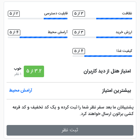
کافی نت
اتاق چمدان
نظافت
3 از 5
قابلیت دسترسی
2 از 5
صندوق امانات در لابی
ماهواره
ارزش خرید
3 از 5
آرامش محیط
4 از 5
امکانات بازی کودکان
فروشگاه
کیفیت غذا
4 از 5
سالن بدنسازی
گشت درون و برون شهری
خوب
امتیاز هتل از دید کاربران
3.2 از 5
1 نظر
بالکن قابل استفاده
فضای سبز
بیشترین امتیاز
آرامش محیط
ماساژ
کتری برقی
پشتیبانان ما بعد سفر نظر شما را ثبت کرده و یک کد تخفیف و کد قرعه
کشی براتون ارسال خواهند کرد.
بیلیارد
اتو
ثبت نظر
پارک کودکان
تلویزیون ال سی دی