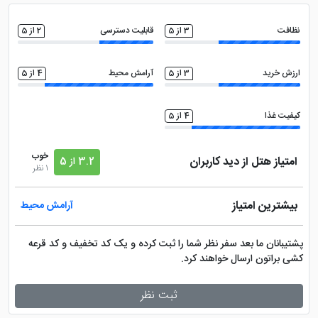
مجموعه ورزشی
امکانات بازی کودکان
نظافت
3 از 5
قابلیت دسترسی
2 از 5
تلویزیون معمولی
فضای سبز
ارزش خرید
3 از 5
آرامش محیط
4 از 5
ماساژ
خدمات خشک شویی (لاندری)
کیفیت غذا
4 از 5
صندوق امانات در لابی
اتاق چمدان
خوب
امتیاز هتل از دید کاربران
3.2 از 5
1 نظر
سالن بدنسازی
کتری برقی
بیشترین امتیاز
آرامش محیط
پشتیبانان ما بعد سفر نظر شما را ثبت کرده و یک کد تخفیف و کد قرعه
کشی براتون ارسال خواهند کرد.
ثبت نظر