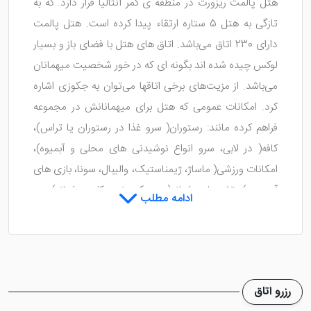
هتل پالمت ریزورت در منطقه ی کمر آنتالیا قرار دارد. که به
تازگی به هتل 5 ستاره ارتقاء پیدا کرده است. هتل پالمت
دارای 230 اتاق می‌باشد. اتاق های هتل با فضای باز و بسیار
لوکس چیده شده اند بگونه ای که در خور شخصیت میهمانان
می‌باشد. از مزیت‌های برخی اتاقها می‌توان به جکوزی اشاره
کرد. امکانات عمومی که هتل برای میهمانانش در مجموعه
فراهم کرده مانند: رستوران( سرو غذا در رستوران یا تراس)،
کافه( در لابی، سرو انواع نوشیدنی های محلی و آبمیوه)،
امکانات ورزشی( ماساژ، ژیمناستیک، والیبال، سونا، بازی های
آبی و...)، تفریحات شبانه( موزیک زنده، کلوپ شبانه) و...
ادامه مطلب
می‌باشد.
رزرو اتاق