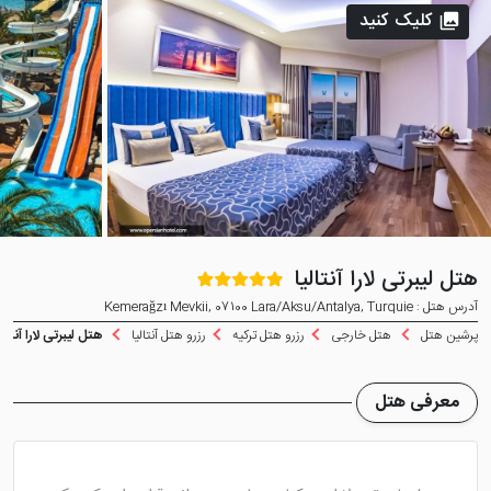
کلیک کنید
هتل لیبرتی لارا آنتالیا
آدرس هتل : Kemerağzı Mevkii, 07100 Lara/Aksu/Antalya, Turquie
پرشین هتل
هتل خارجی
رزرو هتل ترکیه
رزرو هتل آنتالیا
هتل لیبرتی لارا آنتالی
معرفی هتل