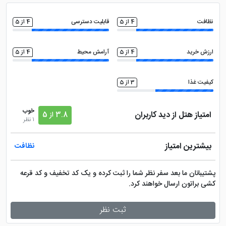
سالن بدنسازی
امکانات بازی کودکان
نظافت
4 از 5
قابلیت دسترسی
4 از 5
بیلیارد
فضای سبز
ارزش خرید
4 از 5
آرامش محیط
4 از 5
پارک کودکان
اتاق چمدان
کیفیت غذا
3 از 5
ماساژ
سشوار
خوب
امتیاز هتل از دید کاربران
3.8 از 5
1 نظر
کتری برقی
اتو
بیشترین امتیاز
نظافت
خدمات خشک شویی (لاندری)
تلویزیون ال سی دی
پشتیبانان ما بعد سفر نظر شما را ثبت کرده و یک کد تخفیف و کد قرعه
کشی براتون ارسال خواهند کرد.
وان در حمام
فروشگاه
ثبت نظر
اینترنت با سرعت بالا
سالن همایش