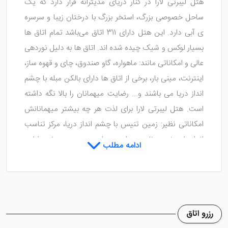
هتل لیبرتی لارا در کنار دریای مدیترانه قرار دارد که یک
ساحل خصوصی بزرگ، استخر بزرگ با درختان زیبا و سرسره
ی آبی دارد. این هتل دارای 311 اتاق می‌باشد تمام اتاق ها
بسیار لوکس و شیک چیده شده اند. اتاق ها به دلیل نوردهی
عالی و امکاناتی مانند: ماهواره، گاو صندوق، چای و قهوه ساز،
اینترنت، مینی بار، برخی از اتاق ها دارای بالکن مبله با چشم
انداز دریا می باشند و... رضایت میهمانان را بالا نگه داشته
است. هتل لیبرتی لارا برای لذت هر چه بیشتر میهمانانش
امکاناتی نظیر: زمین تنیس با چشم انداز دریا، مرکز تناسب
اندام، استخر، سونا، رستوران و... را در مجموعه ی خود فراهم
ادامه مطلب
کرده است. مزیت این هتل نزدیکی به مراکز خرید و تفریحی
می‌باشد.
رزرو اتاق