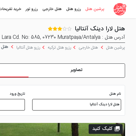
پرشین هتل
رزرو هتل
هتل خارجی
رزرو تور
خرید تفریحات
هتل لارا دینک آنتالیا
آدرس هتل : Güzeloba, Lara Cd. No: 585, 07230 Muratpaşa/Antalya
هتل لا
پرشین هتل
هتل خارجی
رزرو هتل ترکیه
رزرو هتل آنتالیا
تصاویر
نام هتل
تاریخ ورود
کلیک کنید