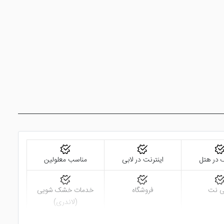
گ در هتل
اینترنت در لابی
مناسب معلولین
ی نت
فروشگاه
خدمات خشک شویی
(لاندری)