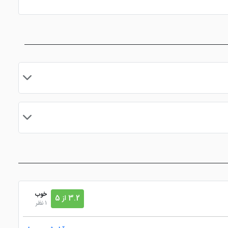
ساژ
اتاق چمدان
ماهواره
مایید.
خوب
3.2 از 5
1 نظر