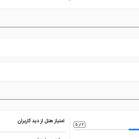
د
پارک کودکان
چایخانه
ما
اتو
س از پرداخت در درگاه بانکی، رزرو آنلاین خود را نهایی و واچر هتل را دریافت ن
امتیاز هتل از دید کاربران
2 از 5