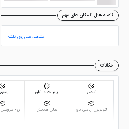
فاصله هتل تا مکان های مهم
مشاهده هتل روی نقشه
امکانات
استخر
اینترنت در اتاق
رستور
تلویزیون ال سی دی
سالن همایش
روم سرویس 24 ساعته