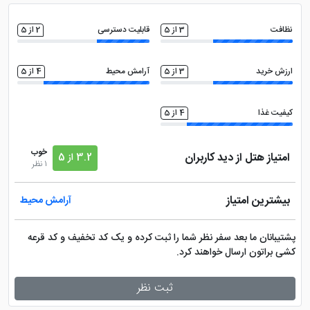
سالن همایش
روم سرویس 24 ساعته
نظافت
3 از 5
قابلیت دسترسی
2 از 5
فروشگاه
تاکسی سرویس
ارزش خرید
3 از 5
آرامش محیط
4 از 5
ماهواره
مجموعه ورزشی
کیفیت غذا
4 از 5
امکانات بازی کودکان
گشت درون و برون شهری
خوب
امتیاز هتل از دید کاربران
3.2 از 5
1 نظر
سالن بدنسازی
فضای سبز
بیشترین امتیاز
آرامش محیط
ماساژ
بیلیارد
پشتیبانان ما بعد سفر نظر شما را ثبت کرده و یک کد تخفیف و کد قرعه
کشی براتون ارسال خواهند کرد.
بالکن قابل استفاده
پارک کودکان
ثبت نظر
تلویزیون ال سی دی
صندوق امانات در لابی