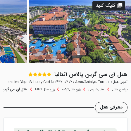
کلیک کنید
هتل آی سی گرین پالاس آنتالیا
آدرس هتل : Kundu Mahallesi Yaşar Sobutay Cad No:432, 07070 Aksu/Antalya, Turquie
پرشین هتل
هتل خارجی
رزرو هتل ترکیه
رزرو هتل آنتالیا
هتل آی سی گرین پالا
معرفی هتل