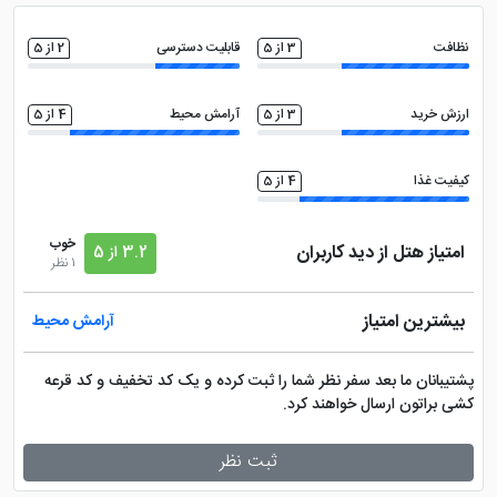
ماساژ
سشوار
نظافت
3 از 5
قابلیت دسترسی
2 از 5
کتری برقی
خدمات خشک شویی (لاندری)
ارزش خرید
3 از 5
آرامش محیط
4 از 5
بالکن قابل استفاده
مینی بار
کیفیت غذا
4 از 5
اتو
فروشگاه
خوب
امتیاز هتل از دید کاربران
3.2 از 5
1 نظر
تلویزیون ال سی دی
اینترنت با سرعت بالا
بیشترین امتیاز
آرامش محیط
گشت درون و برون شهری
سالن همایش
پشتیبانان ما بعد سفر نظر شما را ثبت کرده و یک کد تخفیف و کد قرعه
کشی براتون ارسال خواهند کرد.
اتاق چمدان
روم سرویس 24 ساعته
ثبت نظر
مجموعه ورزشی
ماهواره