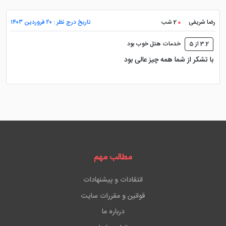
رضا شریفی
2 شب
تاریخ درج نظر : ۲۰ فروردین ۱۴۰۳
کافی نت
امکانات بازی کودکان
3.2 از 5
خدمات هتل خوب بود
با تشکر از شما همه چیز عالی بود
مطالب مهم
انتقادات و پیشنهادات
قوانین و مقررات سایت
درباره ما